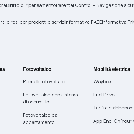
bra
Diritto di ripensamento
Parental Control – Navigazione sicu
si e resi per prodotti e servizi
Informativa RAEE
Informativa Pri
ima
Fotovoltaico
Mobilità elettrica
Pannelli fotovoltaici
Waybox
Fotovoltaico con sistema
Enel Drive
di accumulo
Tariffe e abbonam
Fotovoltaico da
App Enel On Your
appartamento