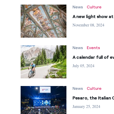
EMAS
News
Culture
Generale
A new light show at 
November 08, 2024
Solar power
Education
News
Events
Events
A calendar full of
Geothermal power
July 05, 2024
Market
Wind power
News
Culture
Pesaro, the Italian
Smart meter
January 25, 2024
Lighting