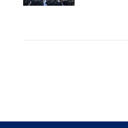
Hydrogen
Circular economy
Culture
Music
Careers
Start-up
Giro d'Italia
Distribution
Gas