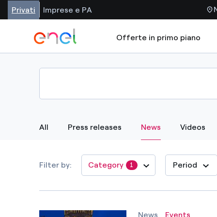
Privati
Imprese e PA
Offerte in primo piano
Selected Item
All
Press releases
News
Videos
Filter by
Category
Period
1
From
Innovation
Reset
Apply
News
Events