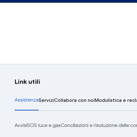
Smart City
Sport
Training
Company
Link utili
Assistenza
Servizi
Collabora con noi
Modulistica e rec
Avvisi
SOS luce e gas
Conciliazioni e risoluzione delle c