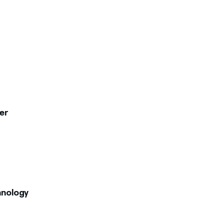
er
hnology