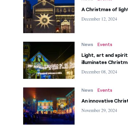
Sustainability
A Christmas of ligh
To
Biodiversity
December 12, 2024
Social
News
Events
E-mobility
Reset
Light, art and spiri
Renewables
illuminates Christma
December 08, 2024
Open Power
Smart Grid
News
Events
An innovative Chris
Open Fiber
November 29, 2024
Smart home