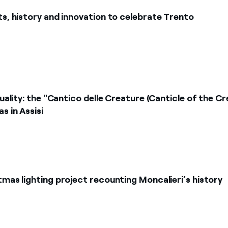
Jan
Feb
Mar
ts, history and innovation to celebrate Trento
Apr
May
Jun
Jul
Aug
Sep
Oct
Nov
Dec
Apply
tuality: the "Cantico delle Creature (Canticle of the C
s in Assisi
tmas lighting project recounting Moncalieri’s history