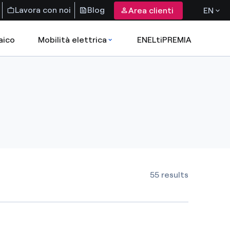
Lavora con noi
Blog
Area clienti
EN
aico
Mobilità elettrica
ENELtiPREMIA
55 results