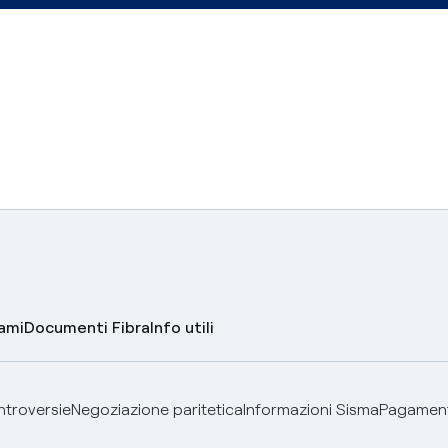
lami
Documenti Fibra
Info utili
ontroversie
Negoziazione paritetica
Informazioni Sisma
Pagamenti