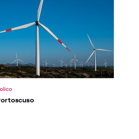
olico
Portoscuso