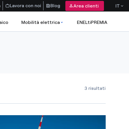
a
Lavora con noi
Blog
Area clienti
IT
aico
Mobilità elettrica
ENELtiPREMIA
3 risultati