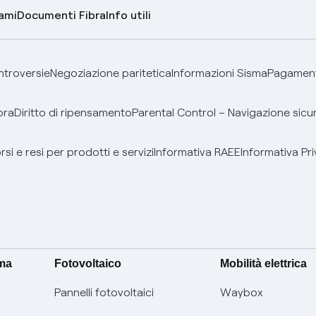
lami
Documenti Fibra
Info utili
ontroversie
Negoziazione paritetica
Informazioni Sisma
Pagamenti
bra
Diritto di ripensamento
Parental Control – Navigazione sicu
si e resi per prodotti e servizi
Informativa RAEE
Informativa Pri
ima
Fotovoltaico
Mobilità elettrica
Pannelli fotovoltaici
Waybox