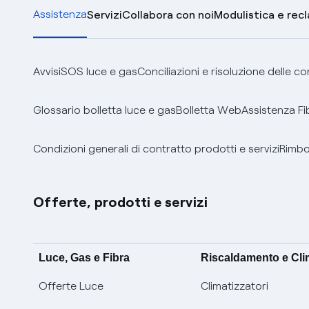
Assistenza
Servizi
Collabora con noi
Modulistica e rec
Avvisi
SOS luce e gas
Conciliazioni e risoluzione delle c
Glossario bolletta luce e gas
Bolletta Web
Assistenza Fi
Condizioni generali di contratto prodotti e servizi
Rimbor
Offerte, prodotti e servizi
Luce, Gas e Fibra
Riscaldamento e Cl
Offerte Luce
Climatizzatori