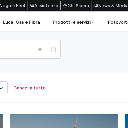
Negozi Enel
Assistenza
Chi Siamo
News & Medi
Luce, Gas e Fibra
Prodotti e servizi
Fotovolt
Cancella tutto
2025
Jan
Feb
Mar