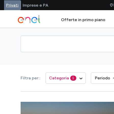
Privati
Imprese e PA
Offerte in primo piano
Filtra per:
Categoria
Periodo
1
Da
Reti
Reset
Applicare
Geotermia