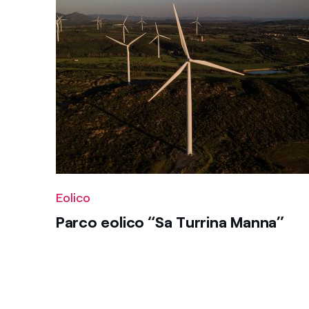
A
Solare
Eolico
Rinnovabili
Reset
Idroelettrico
Eolico
Parco eolico “Sa Turrina Manna”