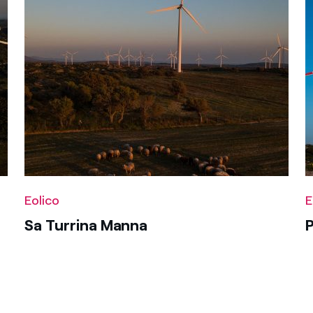
Apr
May
Jun
Jul
Aug
Sep
Oct
Nov
Dec
Applicare
Eolico
E
Sa Turrina Manna