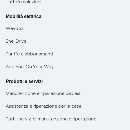
Nuove regole europee per la protezione dei dati
Tutte le soluzioni
Rimborsi e resi per prodotti e servizi
Offerte Placet non vulnerabili
Mobilità elettrica
Informativa RAEE
Offerta Tutela Vulnerabilità Gas
Waybox
Informativa Privacy AI
Mobilità Elettrica
Enel Drive
Phishing e truffe online
Tariffe e abbonamenti
Verifica chi ti ha chiamato
App Enel On Your Way
Agevolazione utenti con disabilità per offerte Fibra
Prodotti e servizi
Informativa RAEE
Manutenzione e riparazione caldaia
Assistenza e riparazione per la casa
Tutti i servizi di manutenzione e riparazione