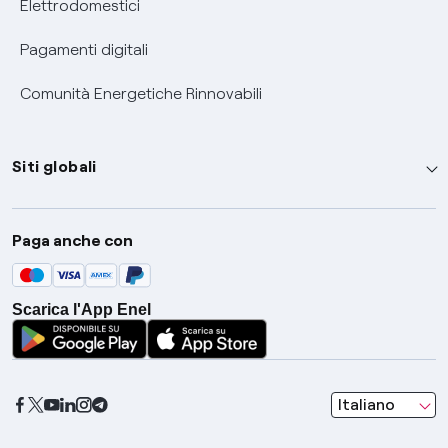
Elettrodomestici
Pagamenti digitali
Comunità Energetiche Rinnovabili
Siti globali
Enel Group
Paga anche con
Enel Green Power
Global Trading
Scarica l'App Enel
Global Procurement
Gridspertise
Open Innovability
seleziona una l
Italiano