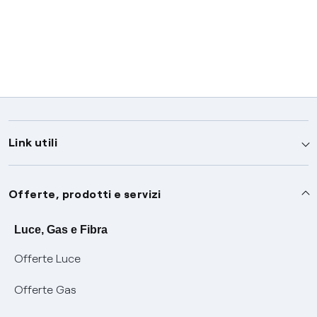
Link utili
Assistenza
Offerte, prodotti e servizi
Avvisi
Servizi
Luce, Gas e Fibra
Offerte Luce
SOS luce e gas
Servizio di salvaguardia
Collabora con noi
Offerte Gas
Conciliazioni e risoluzione delle controversie
Servizio default di distribuzione
Sponsorizzazioni
Modulistica e reclami