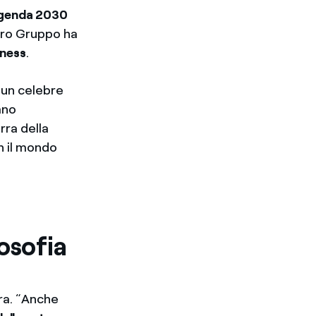
genda 2030
stro Gruppo ha
iness
.
 un celebre
ano
rra della
n il mondo
osofia
ura. “Anche