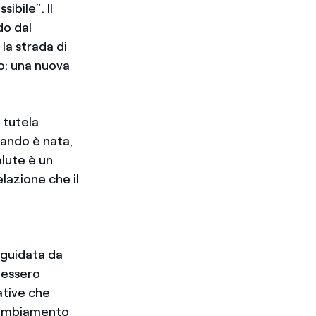
ibile”. Il
do dal
 la strada di
o: una nuova
a tutela
ando è nata,
alute è un
lazione che il
, guidata da
tessero
ative che
 cambiamento