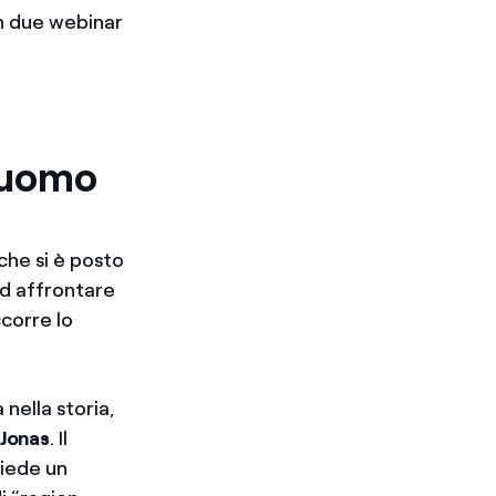
on due webinar
l’uomo
che si è posto
ad affrontare
corre lo
nella storia,
Jonas
. Il
hiede un