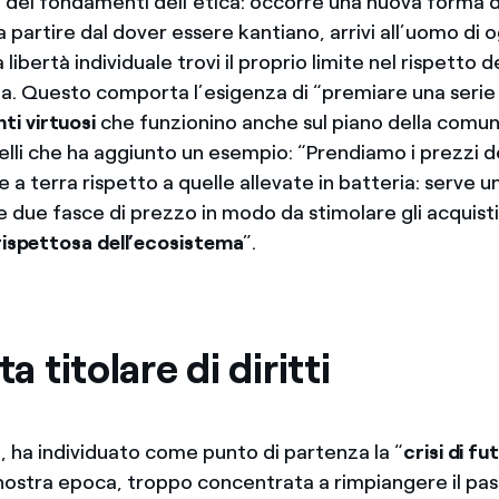
dei fondamenti dell’etica: occorre una nuova forma d
 partire dal dover essere kantiano, arrivi all’uomo di ogg
 libertà individuale trovi il proprio limite nel rispetto d
da. Questo comporta l’esigenza di “premiare una serie 
i virtuosi
che funzionino anche sul piano della comun
elli che ha aggiunto un esempio: “Prendiamo i prezzi d
te a terra rispetto a quelle allevate in batteria: serve 
le due fasce di prezzo in modo da stimolare gli acquisti
 rispettosa dell’ecosistema
”.
ta titolare di diritti
e, ha individuato come punto di partenza la “
crisi di fu
 nostra epoca, troppo concentrata a rimpiangere il pa