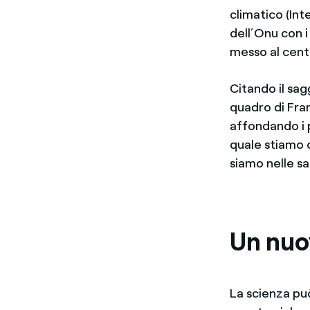
climatico (In
dell’Onu con i
messo al cent
Citando il sag
quadro di Fran
affondando i p
quale stiamo 
siamo nelle s
Un nuov
La scienza pu