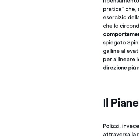
ripensamento 
pratica” che, a
esercizio della
che lo circon
comportament
spiegato Spin
galline alleva
per allineare 
direzione più
Il Piane
Polizzi, invec
attraversa la