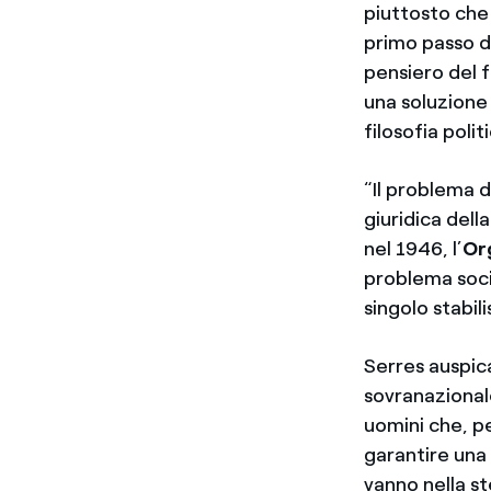
piuttosto che
primo passo d
pensiero del 
una soluzione
filosofia poli
“Il problema d
giuridica dell
nel 1946, l’
Or
problema soci
singolo stabil
Serres auspic
sovranazional
uomini che, p
garantire una 
vanno nella s