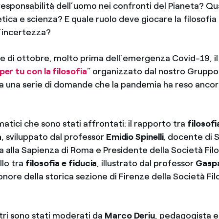
responsabilità dell’uomo nei confronti del Pianeta? Qual
tica e scienza? E quale ruolo deve giocare la filosofia
’incertezza?
ine di ottobre, molto prima dell’emergenza Covid-19, il 
per tu con la filosofia
”
organizzato dal nostro Gruppo
 a una serie di domande che la pandemia ha reso ancora
ematici che sono stati affrontati: il rapporto tra
filosofi
à
, sviluppato dal professor
Emidio Spinelli
, docente di S
ca alla Sapienza di Roma e Presidente della Società Fil
llo tra
filosofia e fiducia
, illustrato dal professor
Gaspa
nore della storica sezione di Firenze della Società Fil
ntri sono stati moderati da
Marco Deriu
, pedagogista e