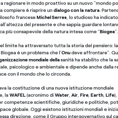
 a ragionare in modo proattivo su un nuovo “mondo poss
a compiere è riaprire un
dialogo con la natura
. Parten
filosofo francese
Michel Serres
, lo studioso ha indicato
 all’altezza del presente e che sappia guardare lontan
tica più consapevole della natura intesa come “
Biogea
”.
el limite ha attraversato tutta la storia del pensiero: l
a Biogea è un problema che l’
Onu
deve affrontare”. Qu
ganizzazione mondiale della
sanità ha stabilito che la s
ale, psicologico e ambientale e dipende anche dalla re
isce con il mondo che lo circonda.
ava la costituzione di una nuova istituzione mondiale
e, la
WAFEL
(acronimo di
Water
,
Air
,
Fire
,
Earth
,
Life
)
er competenze scientifiche, giuridiche e politiche, po
pace globale. Oggi esistono istituzioni mondiali e inizi
tessa direzione, come il Gruppo intergovernativo sul