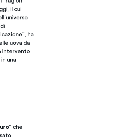
i “ragion
i, il cui
ell’universo
di
icazione”, ha
elle uova da
un intervento
 in una
turo
” che
ssato