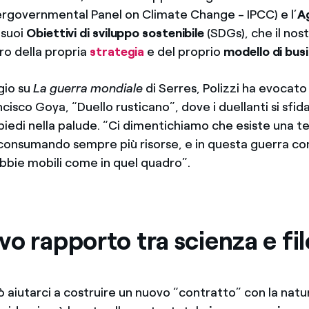
tergovernmental Panel on Climate Change - IPCC) e l’
A
 suoi
Obiettivi di sviluppo sostenibile
(SDGs), che il no
ro della propria
strategia
e del proprio
modello di bus
gio su
La guerra mondiale
di Serres, Polizzi ha evocato
cisco Goya, “Duello rusticano”, dove i duellanti si sfid
iedi nella palude. “Ci dimentichiamo che esiste una te
consumando sempre più risorse, e in questa guerra co
abbie mobili come in quel quadro”.
o rapporto tra scienza e fil
ò aiutarci a costruire un nuovo “contratto” con la nat