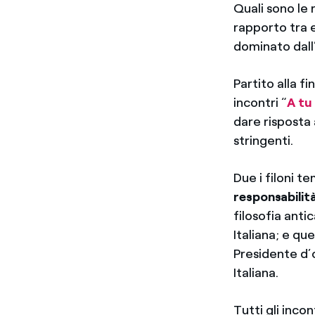
Quali sono le 
rapporto tra e
dominato dall
Partito alla f
incontri “
A tu 
dare risposta
stringenti.
Due i filoni t
responsabilit
filosofia anti
Italiana; e que
Presidente d’o
Italiana.
Tutti gli inco