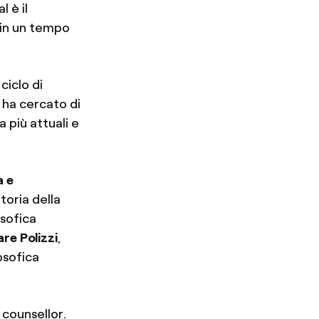
 è il
 in un tempo
ciclo di
 ha cercato di
 più attuali e
a e
toria della
osofica
re Polizzi
,
osofica
 counsellor.