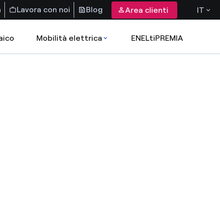
a
Lavora con noi
Blog
Area clienti
IT
aico
Mobilità elettrica
ENELtiPREMIA