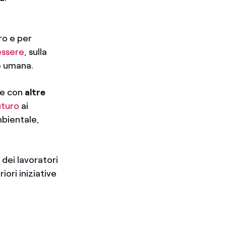
e
ro e per
ssere
, sulla
ne umana.
he con
altre
uturo
ai
mbientale,
 dei lavoratori
ori iniziative