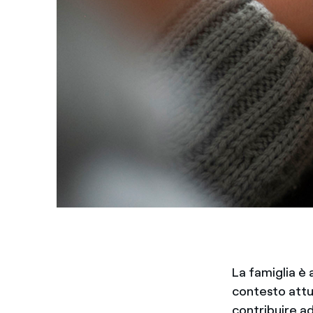
La famiglia è 
contesto attua
contribuire a