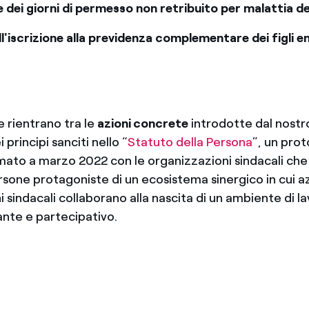
e dei giorni di permesso non retribuito per malattia del
l'iscrizione
alla previdenza complementare dei figli en
 rientrano tra le
azioni concrete
introdotte dal nostr
principi sanciti nello “
Statuto della Persona
”, un prot
rmato a marzo 2022 con le organizzazioni sindacali che
rsone protagoniste di un ecosistema sinergico in cui a
 sindacali collaborano alla nascita di un ambiente di l
ante e partecipativo.