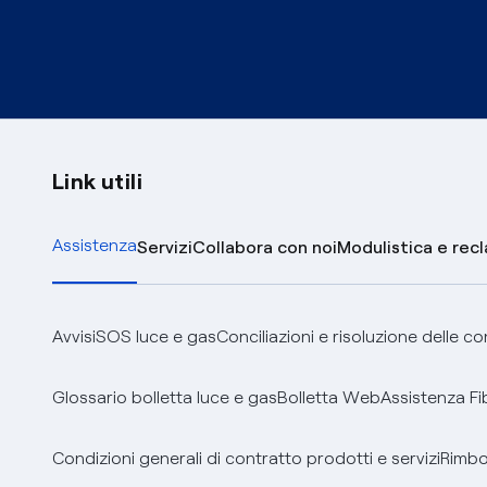
Link utili
Assistenza
Servizi
Collabora con noi
Modulistica e rec
Avvisi
SOS luce e gas
Conciliazioni e risoluzione delle c
Glossario bolletta luce e gas
Bolletta Web
Assistenza Fi
Condizioni generali di contratto prodotti e servizi
Rimbor