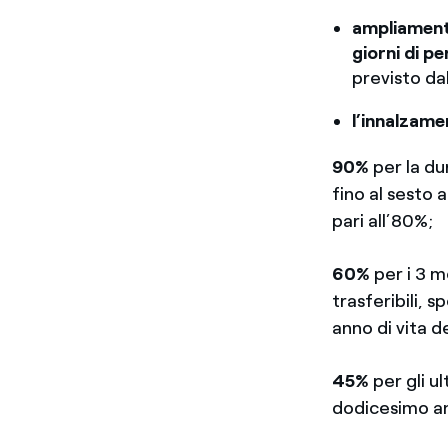
ampliament
giorni di p
previsto da
l’innalzame
90%
per la du
fino al sesto 
pari all’80%;
60%
per i 3 me
trasferibili, 
anno di vita d
45%
per gli ul
dodicesimo an