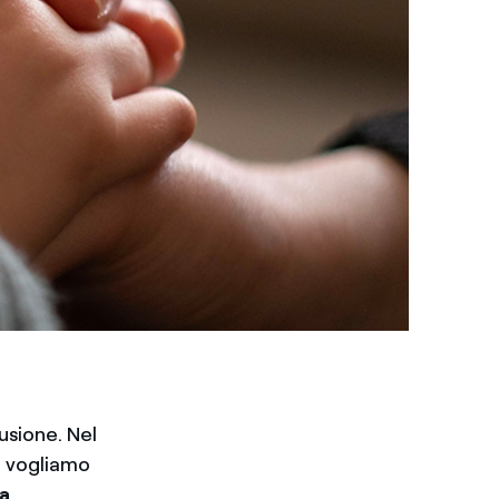
lusione. Nel
, vogliamo
ta
.