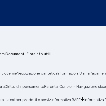
lami
Documenti Fibra
Info utili
ontroversie
Negoziazione paritetica
Informazioni Sisma
Pagamenti
bra
Diritto di ripensamento
Parental Control – Navigazione sicu
si e resi per prodotti e servizi
Informativa RAEE
Informativa 