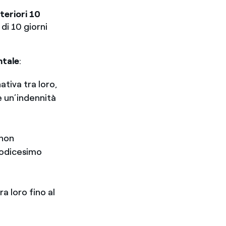
lteriori 10
di 10 giorni
ntale
:
ativa tra loro,
e un’indennità
 non
 dodicesimo
ra loro fino al