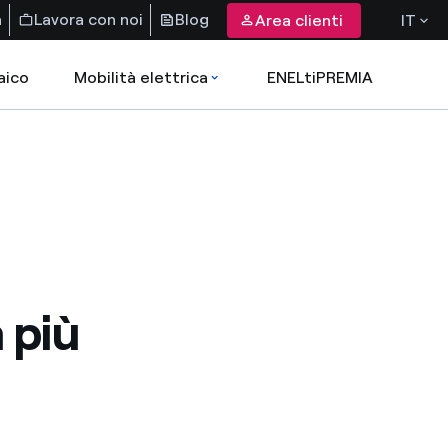
a
Lavora con noi
Blog
Area clienti
IT
aico
Mobilità elettrica
ENELtiPREMIA
 più