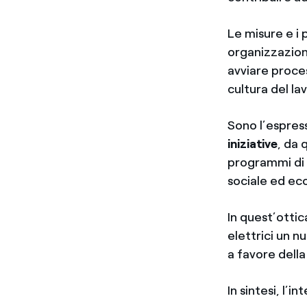
Le misure e i 
organizzazioni
avviare proces
cultura del la
Sono l’espres
iniziative
, da 
programmi di 
sociale ed ec
In quest’ottic
elettrici un n
a favore dell
In sintesi, l’i