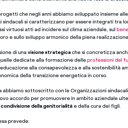
progetti che negli anni abbiamo sviluppato insieme all
 sindacali si caratterizzano per essere integrati tra lo
si virtuosi atti ad incidere sul clima aziendale, sul
bene
voro e sullo sviluppo armonico della piena realizzazio
sione di una
visione strategica
che si concretizza anc
quelle dedicate alla formazione delle
professioni del f
educazione alla consapevolezza e alla sostenibilità a
onomica della transizione energetica in corso.
a abbiamo sottoscritto con le Organizzazioni sindacali
uovo accordo per promuovere in ambito aziendale ulteri
a
condivisione della genitorialità
e della cura dei figli.
ntesa prevede: