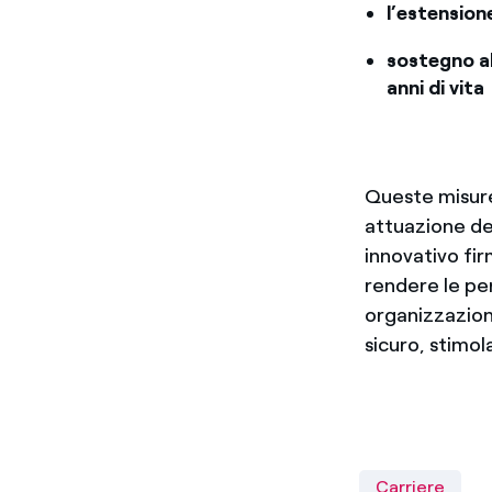
l’estension
sostegno al
anni di vita
Queste misure
attuazione dei 
innovativo fi
rendere le pe
organizzazioni
sicuro, stimol
Carriere