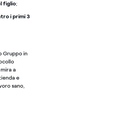
 figlio
;
tro i primi 3
o Gruppo in
ocollo
 mira a
zienda e
avoro sano,