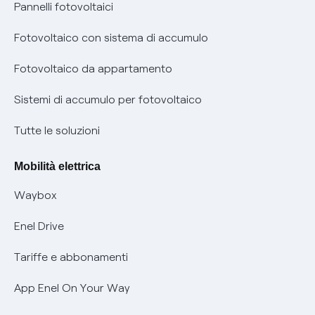
Assistenza Fibra
Pannelli fotovoltaici
Bollette energia elettrica e gas: cambiano i tempi di
Diritto di ripensamento
prescrizione
Fotovoltaico con sistema di accumulo
Parental Control – Navigazione sicura
Remit
Fotovoltaico da appartamento
Informazioni precontrattuali prodotti e servizi
Certificazioni
Sistemi di accumulo per fotovoltaico
Condizioni generali di contratto prodotti e servizi
Nuove regole europee per la protezione dei dati
Tutte le soluzioni
Rimborsi e resi per prodotti e servizi
Offerte Placet non vulnerabili
Mobilità elettrica
Informativa RAEE
Offerta Tutela Vulnerabilità Gas
Waybox
Informativa Privacy AI
Mobilità Elettrica
Enel Drive
Phishing e truffe online
Tariffe e abbonamenti
Verifica chi ti ha chiamato
App Enel On Your Way