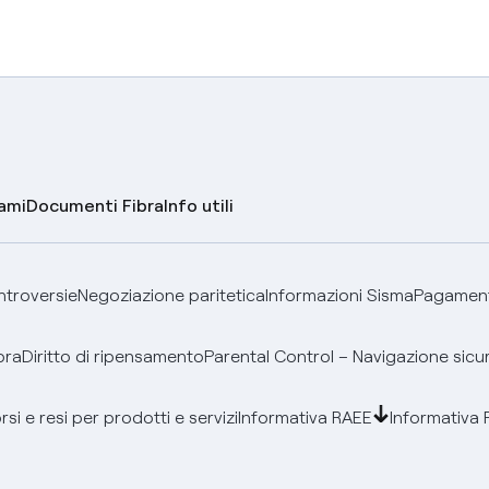
lami
Documenti Fibra
Info utili
ontroversie
Negoziazione paritetica
Informazioni Sisma
Pagamenti
bra
Diritto di ripensamento
Parental Control – Navigazione sicu
si e resi per prodotti e servizi
Informativa RAEE
Informativa 