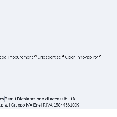
obal Procurement
Gridspertise
Open Innovability
cy
Remit
Dichiarazione di accessibilità
ia S.p.a. | Gruppo IVA Enel P.IVA 15844561009