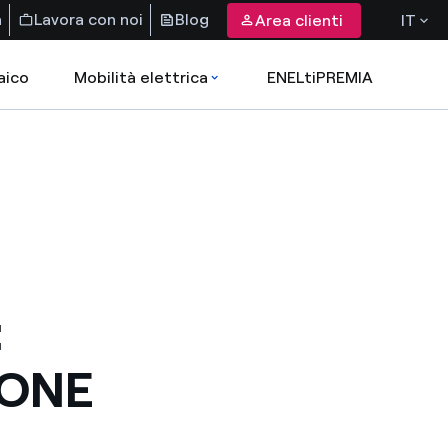
a
Lavora con noi
Blog
Area clienti
IT
aico
Mobilità elettrica
ENELtiPREMIA
:
IONE