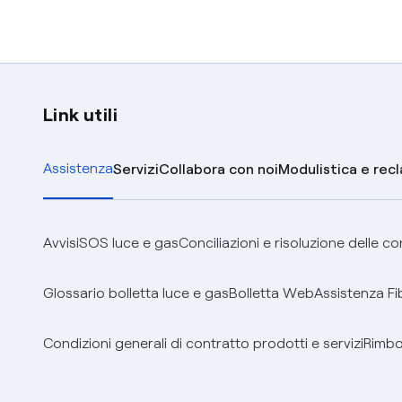
Link utili
Assistenza
Servizi
Collabora con noi
Modulistica e rec
Avvisi
SOS luce e gas
Conciliazioni e risoluzione delle c
Glossario bolletta luce e gas
Bolletta Web
Assistenza Fi
Condizioni generali di contratto prodotti e servizi
Rimbor