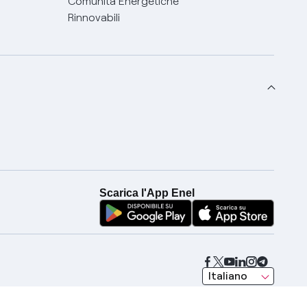
Comunità Energetiche
Rinnovabili
Scarica l'App Enel
seleziona una lingua
Italiano