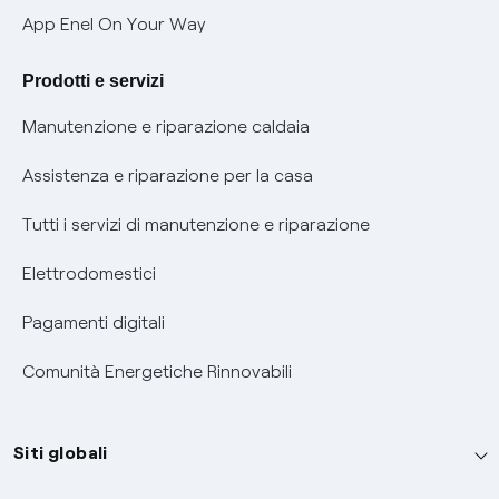
Verifica chi ti ha chiamato
App Enel On Your Way
Agevolazione utenti con disabilità per offerte Fibra
Prodotti e servizi
Informativa RAEE
Manutenzione e riparazione caldaia
Assistenza e riparazione per la casa
Tutti i servizi di manutenzione e riparazione
Elettrodomestici
Pagamenti digitali
Comunità Energetiche Rinnovabili
Siti globali