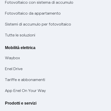
Diritto di ripensamento
prescrizione
Fotovoltaico con sistema di accumulo
Parental Control – Navigazione sicura
Remit
Fotovoltaico da appartamento
Informazioni precontrattuali prodotti e servizi
Certificazioni
Sistemi di accumulo per fotovoltaico
Condizioni generali di contratto prodotti e servizi
Nuove regole europee per la protezione dei dati
Tutte le soluzioni
Rimborsi e resi per prodotti e servizi
Offerte Placet non vulnerabili
Mobilità elettrica
Informativa RAEE
Offerta Tutela Vulnerabilità Gas
Waybox
Informativa Privacy AI
Mobilità Elettrica
Enel Drive
Phishing e truffe online
Tariffe e abbonamenti
Verifica chi ti ha chiamato
App Enel On Your Way
Agevolazione utenti con disabilità per offerte Fibra
Prodotti e servizi