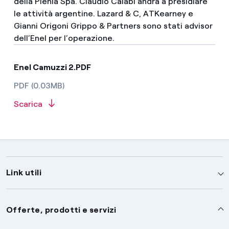
della Plenia Spa. Claudio Calabi andrà a presidiare
le attività argentine. Lazard & C, ATKearney e
Gianni Origoni Grippo & Partners sono stati advisor
dell’Enel per l’operazione.
Enel Camuzzi 2.PDF
PDF (0.03MB)
Scarica
Link utili
Assistenza
Offerte, prodotti e servizi