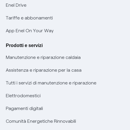
Informativa Privacy AI
Mobilità Elettrica
Enel Drive
Phishing e truffe online
Tariffe e abbonamenti
Verifica chi ti ha chiamato
App Enel On Your Way
Agevolazione utenti con disabilità per offerte Fibra
Prodotti e servizi
Informativa RAEE
Manutenzione e riparazione caldaia
Assistenza e riparazione per la casa
Tutti i servizi di manutenzione e riparazione
Elettrodomestici
Pagamenti digitali
Comunità Energetiche Rinnovabili