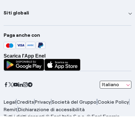
Siti globali
Enel Group
Paga anche con
Enel Green Power
Global Trading
Scarica l'App Enel
Global Procurement
Gridspertise
Open Innovability
seleziona una l
Italiano
Legal
Credits
Privacy
Società del Gruppo
Cookie Policy
Remit
Dichiarazione di accessibilità
Tutti i diritti riservati © Enel Italia S.p.a. © Enel Energia
S.p.a. | Gruppo IVA Enel P.IVA 15844561009