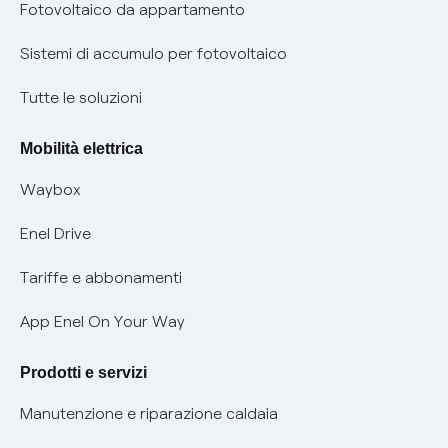
Parental Control – Navigazione sicura
Remit
Fotovoltaico da appartamento
Informazioni precontrattuali prodotti e servizi
Certificazioni
Sistemi di accumulo per fotovoltaico
Condizioni generali di contratto prodotti e servizi
Nuove regole europee per la protezione dei dati
Tutte le soluzioni
Rimborsi e resi per prodotti e servizi
Offerte Placet non vulnerabili
Mobilità elettrica
Informativa RAEE
Offerta Tutela Vulnerabilità Gas
Waybox
Informativa Privacy AI
Mobilità Elettrica
Enel Drive
Phishing e truffe online
Tariffe e abbonamenti
Verifica chi ti ha chiamato
App Enel On Your Way
Agevolazione utenti con disabilità per offerte Fibra
Prodotti e servizi
Informativa RAEE
Manutenzione e riparazione caldaia