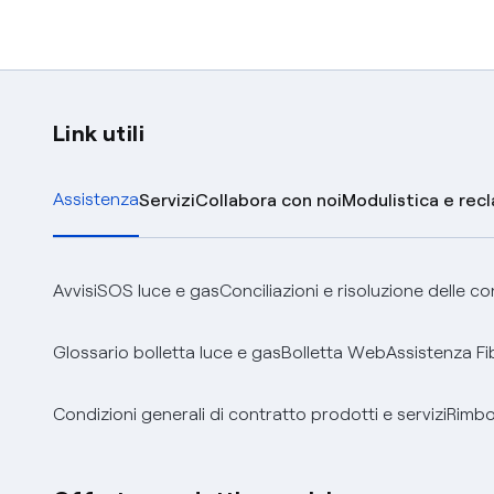
Link utili
Assistenza
Servizi
Collabora con noi
Modulistica e rec
Avvisi
SOS luce e gas
Conciliazioni e risoluzione delle c
Glossario bolletta luce e gas
Bolletta Web
Assistenza Fi
Condizioni generali di contratto prodotti e servizi
Rimbor