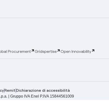
obal Procurement
Gridspertise
Open Innovability
cy
Remit
Dichiarazione di accessibilità
ia S.p.a. | Gruppo IVA Enel P.IVA 15844561009