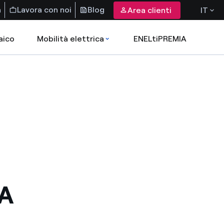
a
Lavora con noi
Blog
Area clienti
IT
aico
Mobilità elettrica
ENELtiPREMIA
A