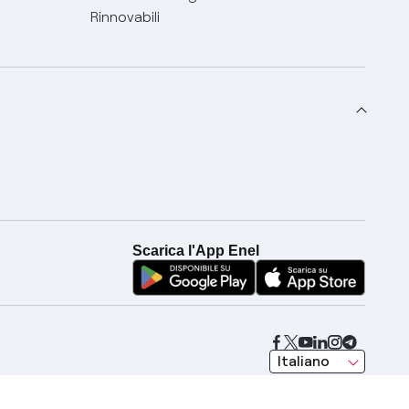
Rinnovabili
Scarica l'App Enel
seleziona una lingua
Italiano