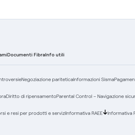
lami
Documenti Fibra
Info utili
ontroversie
Negoziazione paritetica
Informazioni Sisma
Pagamenti
bra
Diritto di ripensamento
Parental Control – Navigazione sicu
si e resi per prodotti e servizi
Informativa RAEE
Informativa 