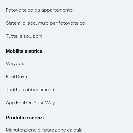
Parental Control – Navigazione sicura
Remit
Fotovoltaico da appartamento
Informazioni precontrattuali prodotti e servizi
Certificazioni
Sistemi di accumulo per fotovoltaico
Condizioni generali di contratto prodotti e servizi
Nuove regole europee per la protezione dei dati
Tutte le soluzioni
Rimborsi e resi per prodotti e servizi
Offerte Placet non vulnerabili
Mobilità elettrica
Informativa RAEE
Offerta Tutela Vulnerabilità Gas
Waybox
Informativa Privacy AI
Mobilità Elettrica
Enel Drive
Phishing e truffe online
Tariffe e abbonamenti
Verifica chi ti ha chiamato
App Enel On Your Way
Agevolazione utenti con disabilità per offerte Fibra
Prodotti e servizi
Informativa RAEE
Manutenzione e riparazione caldaia