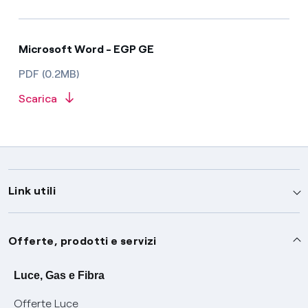
Microsoft Word - EGP GE
PDF (0.2MB)
Scarica
Link utili
Assistenza
Offerte, prodotti e servizi
Avvisi
Servizi
Luce, Gas e Fibra
Offerte Luce
SOS luce e gas