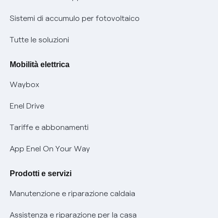
Informazioni precontrattuali prodotti e servizi
Certificazioni
Sistemi di accumulo per fotovoltaico
Condizioni generali di contratto prodotti e servizi
Nuove regole europee per la protezione dei dati
Tutte le soluzioni
Rimborsi e resi per prodotti e servizi
Offerte Placet non vulnerabili
Mobilità elettrica
Informativa RAEE
Offerta Tutela Vulnerabilità Gas
Waybox
Informativa Privacy AI
Mobilità Elettrica
Enel Drive
Phishing e truffe online
Tariffe e abbonamenti
Verifica chi ti ha chiamato
App Enel On Your Way
Agevolazione utenti con disabilità per offerte Fibra
Prodotti e servizi
Informativa RAEE
Manutenzione e riparazione caldaia
Assistenza e riparazione per la casa