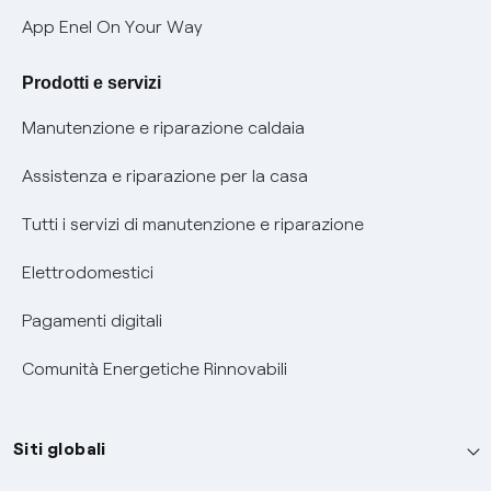
Verifica chi ti ha chiamato
App Enel On Your Way
Agevolazione utenti con disabilità per offerte Fibra
Prodotti e servizi
Informativa RAEE
Manutenzione e riparazione caldaia
Assistenza e riparazione per la casa
Tutti i servizi di manutenzione e riparazione
Elettrodomestici
Pagamenti digitali
Comunità Energetiche Rinnovabili
Siti globali