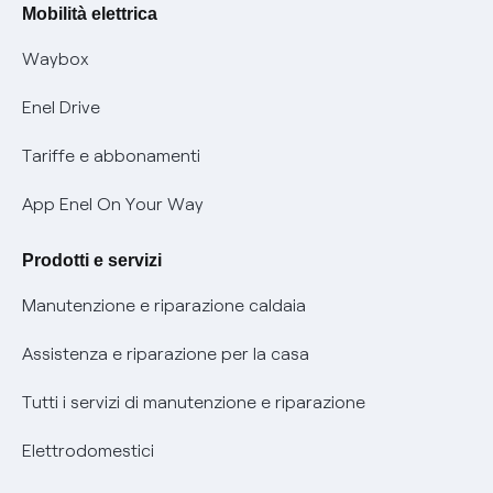
Offerte Placet non vulnerabili
Mobilità elettrica
Informativa RAEE
Offerta Tutela Vulnerabilità Gas
Waybox
Informativa Privacy AI
Mobilità Elettrica
Enel Drive
Phishing e truffe online
Tariffe e abbonamenti
Verifica chi ti ha chiamato
App Enel On Your Way
Agevolazione utenti con disabilità per offerte Fibra
Prodotti e servizi
Informativa RAEE
Manutenzione e riparazione caldaia
Assistenza e riparazione per la casa
Tutti i servizi di manutenzione e riparazione
Elettrodomestici