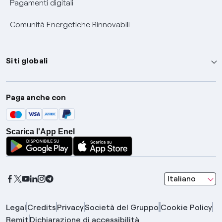
Pagamenti digitali
Comunità Energetiche Rinnovabili
Siti globali
Enel Group
Paga anche con
Enel Green Power
Global Trading
Scarica l'App Enel
Global Procurement
Gridspertise
Open Innovability
seleziona una l
Italiano
Legal
Credits
Privacy
Società del Gruppo
Cookie Policy
Remit
Dichiarazione di accessibilità