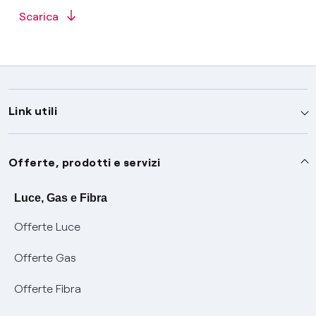
Scarica
Link utili
Assistenza
Offerte, prodotti e servizi
Avvisi
Servizi
Luce, Gas e Fibra
Offerte Luce
SOS luce e gas
Servizio di salvaguardia
Collabora con noi
Offerte Gas
Conciliazioni e risoluzione delle controversie
Servizio default di distribuzione
Sponsorizzazioni
Modulistica e reclami
Offerte Fibra
Negoziazione paritetica
Tutele graduali
Diventa nostro partner