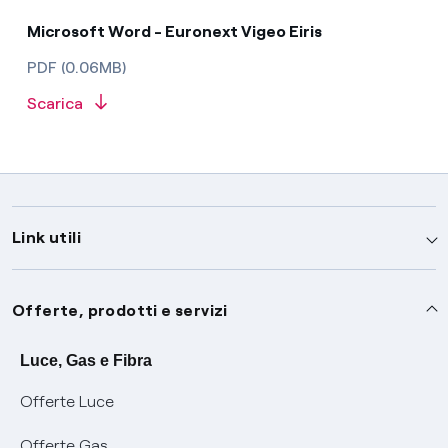
Microsoft Word - Euronext Vigeo Eiris
PDF (0.06MB)
Scarica
Link utili
Assistenza
Offerte, prodotti e servizi
Avvisi
Servizi
Luce, Gas e Fibra
Offerte Luce
SOS luce e gas
Servizio di salvaguardia
Collabora con noi
Offerte Gas
Conciliazioni e risoluzione delle controversie