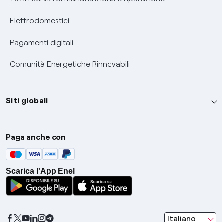
Elettrodomestici
Pagamenti digitali
Comunità Energetiche Rinnovabili
Siti globali
Enel Group
Paga anche con
Enel Green Power
Global Trading
Scarica l'App Enel
Global Procurement
Gridspertise
Open Innovability
seleziona una l
Italiano