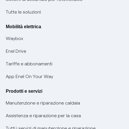
Condizioni generali di contratto prodotti e servizi
Nuove regole europee per la protezione dei dati
Tutte le soluzioni
Rimborsi e resi per prodotti e servizi
Offerte Placet non vulnerabili
Mobilità elettrica
Informativa RAEE
Offerta Tutela Vulnerabilità Gas
Waybox
Informativa Privacy AI
Mobilità Elettrica
Enel Drive
Phishing e truffe online
Tariffe e abbonamenti
Verifica chi ti ha chiamato
App Enel On Your Way
Agevolazione utenti con disabilità per offerte Fibra
Prodotti e servizi
Informativa RAEE
Manutenzione e riparazione caldaia
Assistenza e riparazione per la casa
Tutti i servizi di manutenzione e riparazione