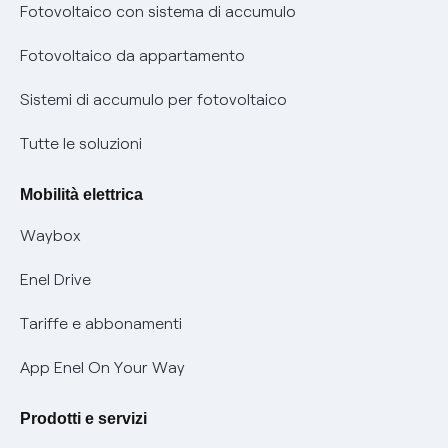
Diritto di ripensamento
prescrizione
Fotovoltaico con sistema di accumulo
Parental Control – Navigazione sicura
Remit
Fotovoltaico da appartamento
Informazioni precontrattuali prodotti e servizi
Certificazioni
Sistemi di accumulo per fotovoltaico
Condizioni generali di contratto prodotti e servizi
Nuove regole europee per la protezione dei dati
Tutte le soluzioni
Rimborsi e resi per prodotti e servizi
Offerte Placet non vulnerabili
Mobilità elettrica
Informativa RAEE
Offerta Tutela Vulnerabilità Gas
Waybox
Informativa Privacy AI
Mobilità Elettrica
Enel Drive
Phishing e truffe online
Tariffe e abbonamenti
Verifica chi ti ha chiamato
App Enel On Your Way
Agevolazione utenti con disabilità per offerte Fibra
Prodotti e servizi