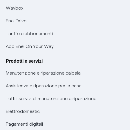
Informativa RAEE
Offerta Tutela Vulnerabilità Gas
Waybox
Informativa Privacy AI
Mobilità Elettrica
Enel Drive
Phishing e truffe online
Tariffe e abbonamenti
Verifica chi ti ha chiamato
App Enel On Your Way
Agevolazione utenti con disabilità per offerte Fibra
Prodotti e servizi
Informativa RAEE
Manutenzione e riparazione caldaia
Assistenza e riparazione per la casa
Tutti i servizi di manutenzione e riparazione
Elettrodomestici
Pagamenti digitali