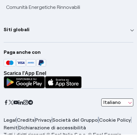
Comunità Energetiche Rinnovabili
Siti globali
Enel Group
Paga anche con
Enel Green Power
Global Trading
Scarica l'App Enel
Global Procurement
Gridspertise
Open Innovability
seleziona una l
Italiano
Legal
Credits
Privacy
Società del Gruppo
Cookie Policy
Remit
Dichiarazione di accessibilità
Tutti i diritti riservati © Enel Italia S.p.a. © Enel Energia