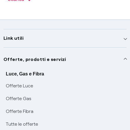
Link utili
Assistenza
Offerte, prodotti e servizi
Avvisi
Servizi
Luce, Gas e Fibra
Offerte Luce
SOS luce e gas
Servizio di salvaguardia
Collabora con noi
Offerte Gas
Conciliazioni e risoluzione delle controversie
Servizio default di distribuzione
Sponsorizzazioni
Modulistica e reclami
Offerte Fibra
Negoziazione paritetica
Tutele graduali
Diventa nostro partner
Moduli e documenti
Tutte le offerte
Informazioni Sisma
Documenti Fibra
FUI