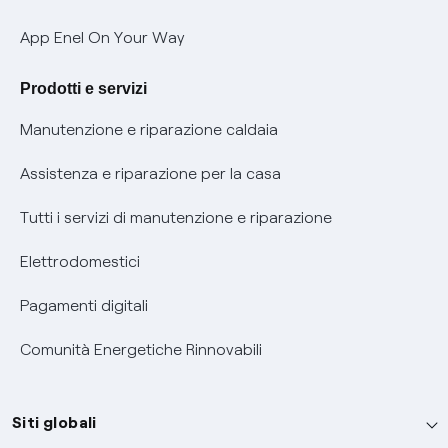
Verifica chi ti ha chiamato
App Enel On Your Way
Agevolazione utenti con disabilità per offerte Fibra
Prodotti e servizi
Informativa RAEE
Manutenzione e riparazione caldaia
Assistenza e riparazione per la casa
Tutti i servizi di manutenzione e riparazione
Elettrodomestici
Pagamenti digitali
Comunità Energetiche Rinnovabili
Siti globali