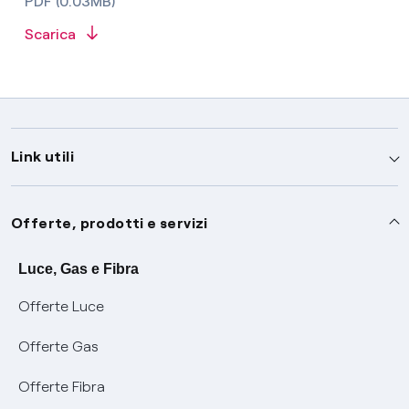
PDF (0.03MB)
Scarica
Link utili
Assistenza
Offerte, prodotti e servizi
Avvisi
Servizi
Luce, Gas e Fibra
Offerte Luce
SOS luce e gas
Servizio di salvaguardia
Collabora con noi
Offerte Gas
Conciliazioni e risoluzione delle controversie
Servizio default di distribuzione
Sponsorizzazioni
Modulistica e reclami
Offerte Fibra
Negoziazione paritetica
Tutele graduali