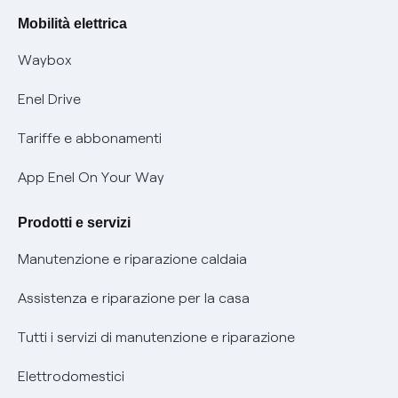
Rimborsi e resi per prodotti e servizi
Offerte Placet non vulnerabili
Mobilità elettrica
Informativa RAEE
Offerta Tutela Vulnerabilità Gas
Waybox
Informativa Privacy AI
Mobilità Elettrica
Enel Drive
Phishing e truffe online
Tariffe e abbonamenti
Verifica chi ti ha chiamato
App Enel On Your Way
Agevolazione utenti con disabilità per offerte Fibra
Prodotti e servizi
Informativa RAEE
Manutenzione e riparazione caldaia
Assistenza e riparazione per la casa
Tutti i servizi di manutenzione e riparazione
Elettrodomestici