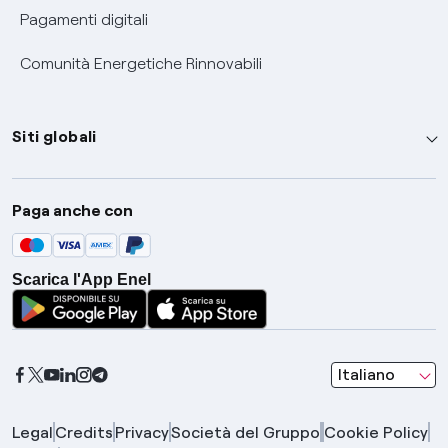
Pagamenti digitali
Comunità Energetiche Rinnovabili
Siti globali
Enel Group
Paga anche con
Enel Green Power
Global Trading
Scarica l'App Enel
Global Procurement
Gridspertise
Open Innovability
seleziona una l
Italiano
Legal
Credits
Privacy
Società del Gruppo
Cookie Policy