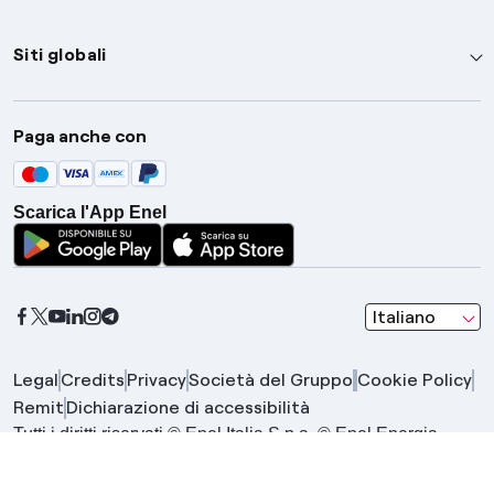
Siti globali
Enel Group
Paga anche con
Enel Green Power
Global Trading
Scarica l'App Enel
Global Procurement
Gridspertise
Open Innovability
seleziona una l
Italiano
Legal
Credits
Privacy
Società del Gruppo
Cookie Policy
Remit
Dichiarazione di accessibilità
Tutti i diritti riservati © Enel Italia S.p.a. © Enel Energia
S.p.a. | Gruppo IVA Enel P.IVA 15844561009