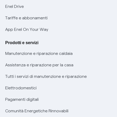
Informativa Privacy AI
Mobilità Elettrica
Enel Drive
Phishing e truffe online
Tariffe e abbonamenti
Verifica chi ti ha chiamato
App Enel On Your Way
Agevolazione utenti con disabilità per offerte Fibra
Prodotti e servizi
Informativa RAEE
Manutenzione e riparazione caldaia
Assistenza e riparazione per la casa
Tutti i servizi di manutenzione e riparazione
Elettrodomestici
Pagamenti digitali
Comunità Energetiche Rinnovabili