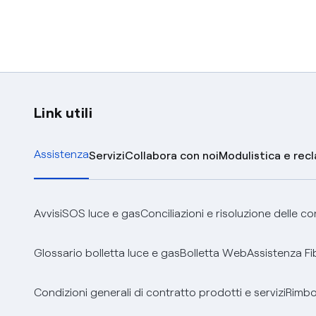
Link utili
Assistenza
Servizi
Collabora con noi
Modulistica e rec
Avvisi
SOS luce e gas
Conciliazioni e risoluzione delle c
Glossario bolletta luce e gas
Bolletta Web
Assistenza Fi
Condizioni generali di contratto prodotti e servizi
Rimbor