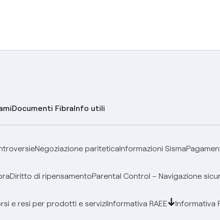
lami
Documenti Fibra
Info utili
ontroversie
Negoziazione paritetica
Informazioni Sisma
Pagamenti
bra
Diritto di ripensamento
Parental Control – Navigazione sicu
si e resi per prodotti e servizi
Informativa RAEE
Informativa 