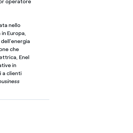
ior operatore
ata nello
 in Europa,
 dell'energia
ione che
ettrica, Enel
tive in
 a clienti
business