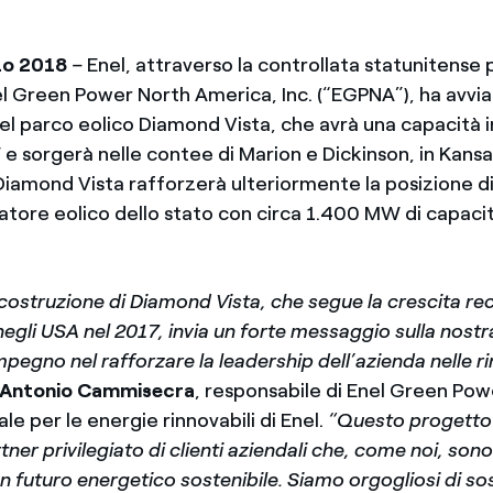
zo 2018
–
Enel, attraverso la controllata statunitense 
el Green Power North America, Inc. (“EGPNA”), ha avvia
l parco eolico Diamond Vista, che avrà una capacità in
e sorgerà nelle contee di Marion e Dickinson, in Kansa
iamond Vista rafforzerà ulteriormente la posizione di
tore eolico dello stato con circa 1.400 MW di capacità
 costruzione di Diamond Vista, che segue la crescita rec
gli USA nel 2017, invia un forte messaggio sulla nostra 
pegno nel rafforzare la leadership dell’azienda nelle r
Antonio Cammisecra
, responsabile di Enel Green Powe
ale per le energie rinnovabili di Enel.
“Questo progetto
ner privilegiato di clienti aziendali che, come noi, son
futuro energetico sostenibile. Siamo orgogliosi di sos