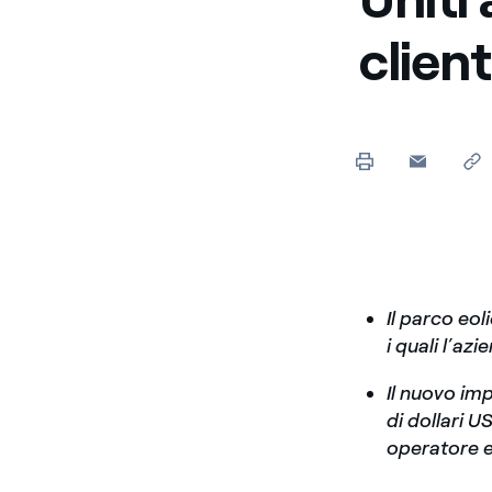
client
Il parco eo
i quali l’az
Il nuovo imp
di dollari 
operatore e