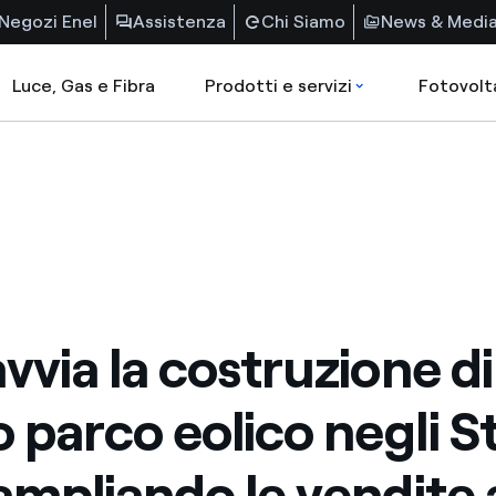
Negozi Enel
Assistenza
Chi Siamo
News & Medi
Luce, Gas e Fibra
Prodotti e servizi
Fotovolt
avvia la costruzione d
 parco eolico negli St
 ampliando le vendite 