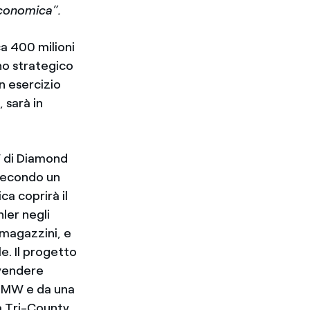
 economica”.
ca 400 milioni
ano strategico
n esercizio
 sarà in
W di Diamond
 secondo un
ca coprirà il
ler negli
e magazzini, e
le. Il progetto
 vendere
00 MW e da una
 a Tri-County