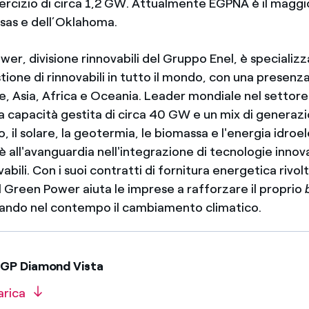
esercizio di circa 1,2 GW. Attualmente EGPNA è il magg
nsas e dell’Oklahoma.
er, divisione rinnovabili del Gruppo Enel, è specializz
tione di rinnovabili in tutto il mondo, con una presenza
e, Asia, Africa e Oceania. Leader mondiale nel settore
a capacità gestita di circa 40 GW e un mix di generaz
o, il solare, la geotermia, le biomassa e l'energia idroel
all'avanguardia nell'integrazione di tecnologie innova
abili. Con i suoi contratti di fornitura energetica rivolti
l Green Power aiuta le imprese a rafforzare il proprio
tando nel contempo il cambiamento climatico.
EGP Diamond Vista
arica