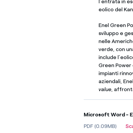
l’entrata in 
eolico del Ka
Enel Green Pow
sviluppo e ges
nelle Americh
verde, con un
include l’eolic
Green Power è 
impianti rinnov
aziendali, Ene
value
, affron
Microsoft Word - 
PDF (0.09MB)
Sc