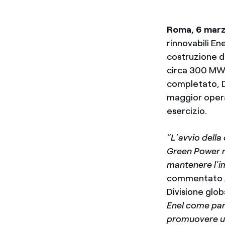
Roma, 6 mar
rinnovabili En
costruzione de
circa 300 MW 
completato, D
maggior opera
esercizio.
“L’avvio della
Green Power ne
mantenere l’im
commentato
Divisione glob
Enel come part
promuovere un 