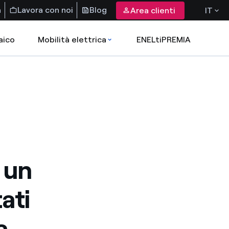
a
Lavora con noi
Blog
Area clienti
IT
aico
Mobilità elettrica
ENELtiPREMIA
i un
ati
a