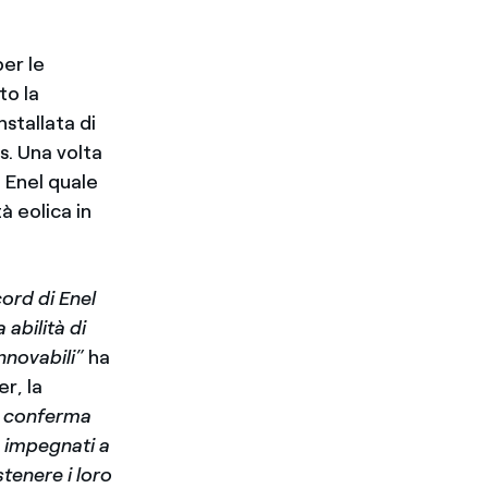
per le
to la
stallata di
s. Una volta
 Enel quale
 eolica in
ord di Enel
abilità di
innovabili”
ha
r, la
 conferma
o impegnati a
tenere i loro