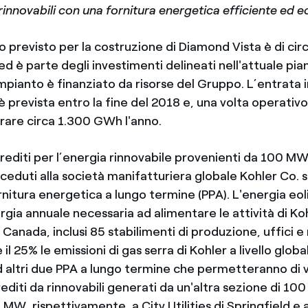
e rinnovabili con una fornitura energetica efficiente ed
 previsto per la costruzione di Diamond Vista è di cir
 ed è parte degli investimenti delineati nell'attuale pi
mpianto è finanziato da risorse del Gruppo. L’entrata i
è prevista entro la fine del 2018 e, una volta operativo,
rare circa 1.300 GWh l'anno.
crediti per l’energia rinnovabile provenienti da 100 M
 ceduti alla società manifatturiera globale Kohler Co.
nitura energetica a lungo termine (PPA). L'energia eoli
gia annuale necessaria ad alimentare le attività di Koh
in Canada, inclusi 85 stabilimenti di produzione, uffici 
e il 25% le emissioni di gas serra di Kohler a livello globa
d altri due PPA a lungo termine che permetteranno di
crediti da rinnovabili generati da un'altra sezione di 1
MW, rispettivamente, a City Utilities di Springfield e