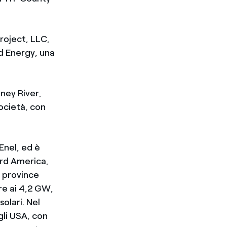
roject, LLC,
d Energy, una
aney River,
ocietà, con
Enel, ed è
ord America,
e province
re ai 4,2 GW,
olari. Nel
gli USA, con