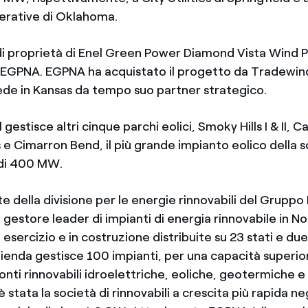
erative di Oklahoma.
di proprietà di Enel Green Power Diamond Vista Wind P
i EGPNA. EGPNA ha acquistato il progetto da Tradewin
ede in Kansas da tempo suo partner strategico.
 gestisce altri cinque parchi eolici, Smoky Hills I & II, C
e Cimarron Bend, il più grande impianto eolico della s
 di 400 MW.
 della divisione per le energie rinnovabili del Gruppo 
 gestore leader di impianti di energia rinnovabile in N
n esercizio e in costruzione distribuite su 23 stati e du
zienda gestisce 100 impianti, per una capacità superio
nti rinnovabili idroelettriche, eoliche, geotermiche e s
stata la società di rinnovabili a crescita più rapida ne