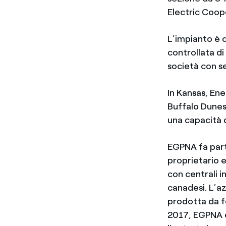
Electric Coop
L’impianto è 
controllata d
società con s
In Kansas, Enel
Buffalo Dunes 
una capacità
EGPNA fa parte
proprietario e
con centrali i
canadesi. L’a
prodotta da fo
2017, EGPNA è 