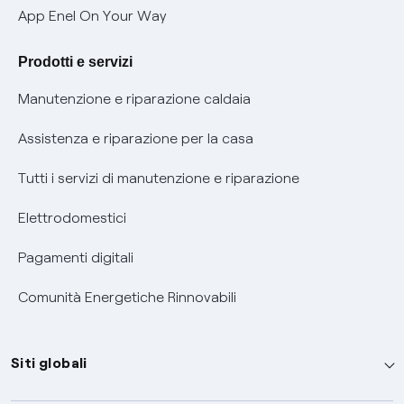
Verifica chi ti ha chiamato
App Enel On Your Way
Agevolazione utenti con disabilità per offerte Fibra
Prodotti e servizi
Informativa RAEE
Manutenzione e riparazione caldaia
Assistenza e riparazione per la casa
Tutti i servizi di manutenzione e riparazione
Elettrodomestici
Pagamenti digitali
Comunità Energetiche Rinnovabili
Siti globali