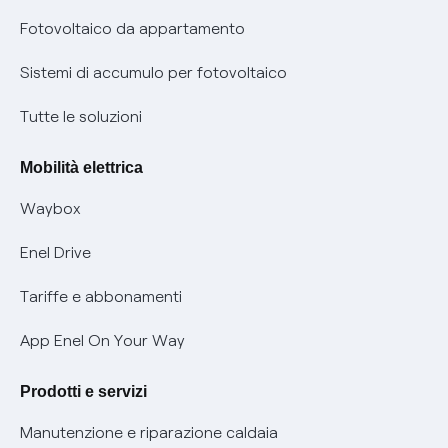
Parental Control – Navigazione sicura
Remit
Fotovoltaico da appartamento
Informazioni precontrattuali prodotti e servizi
Certificazioni
Sistemi di accumulo per fotovoltaico
Condizioni generali di contratto prodotti e servizi
Nuove regole europee per la protezione dei dati
Tutte le soluzioni
Rimborsi e resi per prodotti e servizi
Offerte Placet non vulnerabili
Mobilità elettrica
Informativa RAEE
Offerta Tutela Vulnerabilità Gas
Waybox
Informativa Privacy AI
Mobilità Elettrica
Enel Drive
Phishing e truffe online
Tariffe e abbonamenti
Verifica chi ti ha chiamato
App Enel On Your Way
Agevolazione utenti con disabilità per offerte Fibra
Prodotti e servizi
Informativa RAEE
Manutenzione e riparazione caldaia