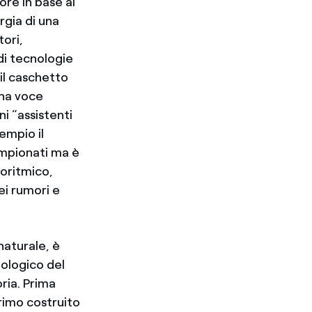
ore in base al
rgia di una
tori,
di tecnologie
il caschetto
una voce
i “assistenti
sempio il
ampionati ma è
goritmico,
ei rumori e
naturale, è
eologico del
oria. Prima
primo costruito