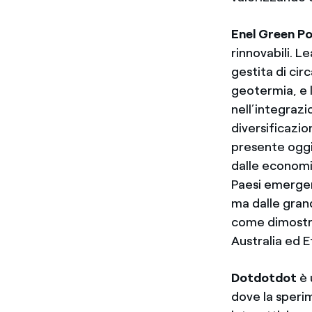
Enel Green P
rinnovabili. L
gestita di cir
geotermia, e 
nell’integrazi
diversificazi
presente oggi 
dalle economi
Paesi emergent
ma dalle gran
come dimostran
Australia ed E
Dotdotdot
è 
dove la speri