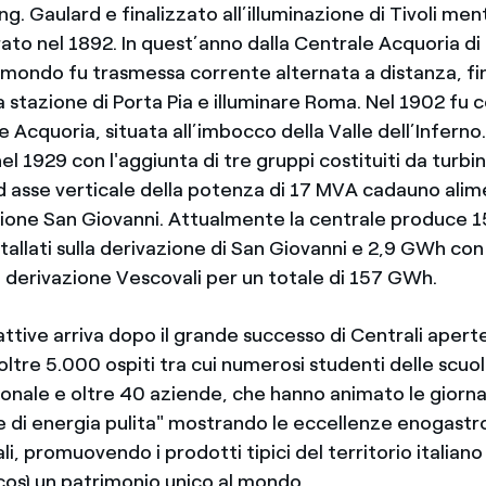
ing. Gaulard e finalizzato all’illuminazione di Tivoli me
to nel 1892. In quest’anno dalla Centrale Acquoria di T
l mondo fu trasmessa corrente alternata a distanza, fi
 stazione di Porta Pia e illuminare Roma. Nel 1902 fu c
 Acquoria, situata all’imbocco della Valle dell’Inferno
el 1929 con l'aggiunta di tre gruppi costituiti da turbi
d asse verticale della potenza di 17 MVA cadauno alime
ione San Giovanni. Attualmente la centrale produce 
tallati sulla derivazione di San Giovanni e 2,9 GWh co
la derivazione Vescovali per un totale di 157 GWh.
attive arriva dopo il grande successo di Centrali apert
oltre 5.000 ospiti tra cui numerosi studenti delle scuol
zionale e oltre 40 aziende, che hanno animato le giorn
he di energia pulita" mostrando le eccellenze enogast
ali, promuovendo i prodotti tipici del territorio italiano
così un patrimonio unico al mondo.