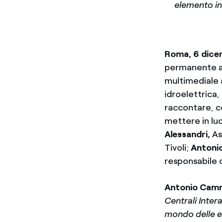
elemento in
Roma, 6 dice
permanente all
multimediale a
idroelettrica,
raccontare, c
mettere in lu
Alessandri,
As
Tivoli;
Antoni
responsabile
Antonio Cam
Centrali Inter
mondo delle e