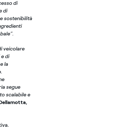
cesso di
e di
 sostenibilità
ngredienti
obale”.
di veicolare
 e di
e la
.
ne
oria segue
to scalabile e
Dellamotta,
iva,