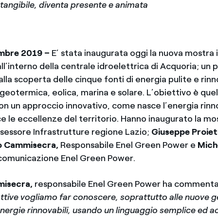
tangibile, diventa presente e animata
mbre 2019 –
E’ stata inaugurata oggi la nuova mostra 
’interno della centrale idroelettrica di Acquoria; un 
lla scoperta delle cinque fonti di energia pulite e rinno
 geotermica, eolica, marina e solare. L’obiettivo è quel
on un approccio innovativo, come nasce l’energia rinno
ce le eccellenze del territorio. Hanno inaugurato la m
sessore Infrastrutture regione Lazio;
Giuseppe Proiett
o Cammisecra,
Responsabile Enel Green Power e
Mich
 comunicazione Enel Green Power.
misecra,
responsabile Enel Green Power
ha commentat
attive vogliamo far conoscere, soprattutto alle nuove ge
nergie rinnovabili, usando un linguaggio semplice ed a