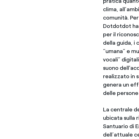
pratica quanto
clima, all’am
comunità. Per 
Dotdotdot ha p
per il riconos
della guida, i
“umana” e mus
vocali” digital
suono dell'ac
realizzato in 
genera un effe
delle persone
La centrale de
ubicata sulla 
Santuario di Er
dell’attuale c