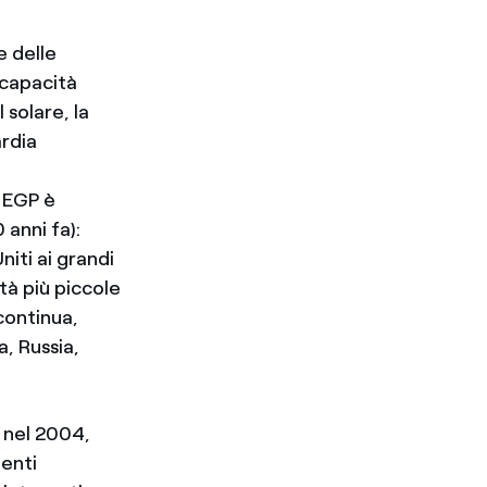
e delle
 capacità
 solare, la
ardia
 EGP è
 anni fa):
iti ai grandi
tà più piccole
continua,
, Russia,
o nel 2004,
ienti