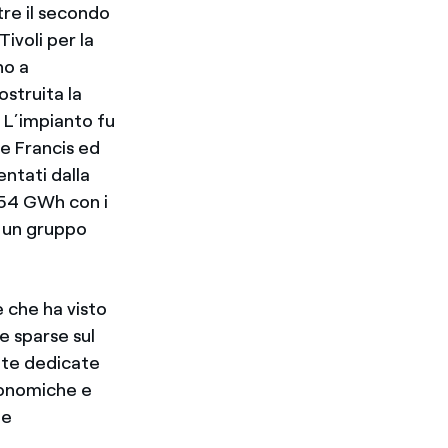
ntre il secondo
ivoli per la
no a
ostruita la
. L’impianto fu
ne Francis ed
ntati dalla
154 GWh con i
n un gruppo
e che ha visto
e sparse sul
ate dedicate
ronomiche e
 e