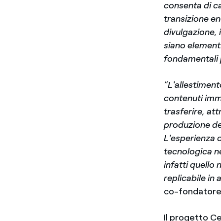
consenta di c
transizione e
divulgazione, 
siano elementi
fondamentali p
“L'allestiment
contenuti imma
trasferire, at
produzione del
L'esperienza 
tecnologica ne
infatti quello
replicabile in 
co-fondatore
Il progetto Ce