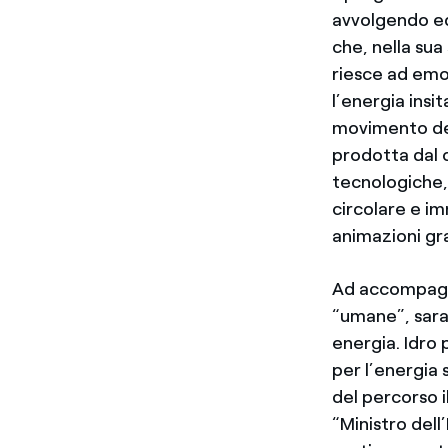
avvolgendo ed
che, nella sua
riesce ad emoz
l’energia insi
movimento dei
prodotta dal c
tecnologiche, 
circolare e i
animazioni gra
Ad accompagnar
“umane”, sarann
energia. Idro 
per l’energia 
del percorso i
“Ministro del