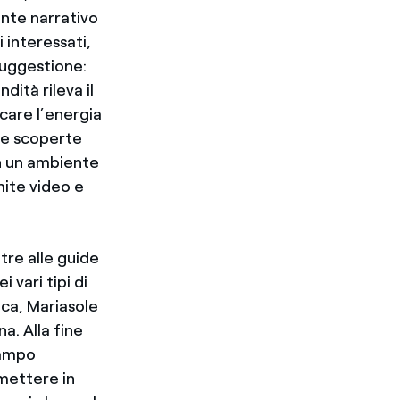
ente narrativo
i interessati,
suggestione:
dità rileva il
care l’energia
lle scoperte
in un ambiente
mite video e
tre alle guide
 vari tipi di
ica, Mariasole
a. Alla fine
campo
mettere in