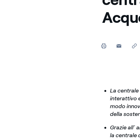
Acqu
La centrale 
interattivo 
modo innova
della sosten
Grazie all’ 
la centrale