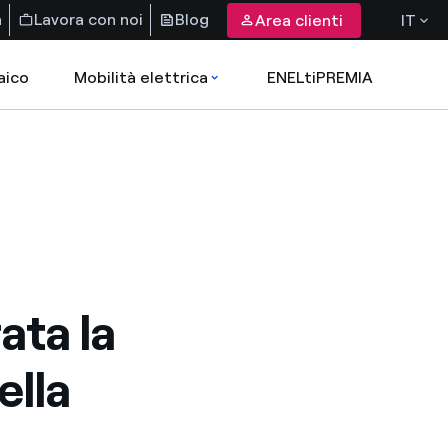
a
Lavora con noi
Blog
Area clienti
IT
aico
Mobilità elettrica
ENELtiPREMIA
ata la
ella