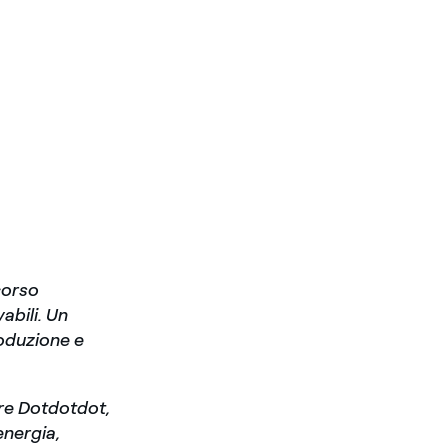
corso
abili. Un
roduzione e
nare Dotdotdot,
energia,