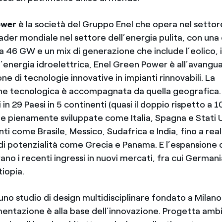
ower
è la società del Gruppo Enel che opera nel settor
eader mondiale nel settore dell’energia pulita, con una
ca 46 GW e un mix di generazione che include l’eolico, il
l’energia idroelettrica, Enel Green Power è all’avangu
one di tecnologie innovative in impianti rinnovabili. La
one tecnologica è accompagnata da quella geografica.
in 29 Paesi in 5 continenti (quasi il doppio rispetto a 10
e pienamente sviluppate come Italia, Spagna e Stati Un
i come Brasile, Messico, Sudafrica e India, fino a real
di potenzialità come Grecia e Panama. E l’espansione 
o i recenti ingressi in nuovi mercati, fra cui Germania
tiopia.
uno studio di design multidisciplinare fondato a Milan
mentazione è alla base dell’innovazione. Progetta amb