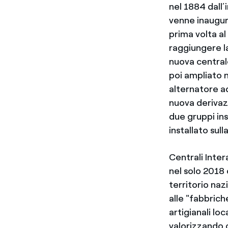
nel 1884 dall’
venne inaugura
prima volta a
raggiungere la
nuova centrale
poi ampliato n
alternatore a
nuova derivaz
due gruppi ins
installato sul
Centrali Inter
nel solo 2018 
territorio na
alle "fabbric
artigianali loc
valorizzando 