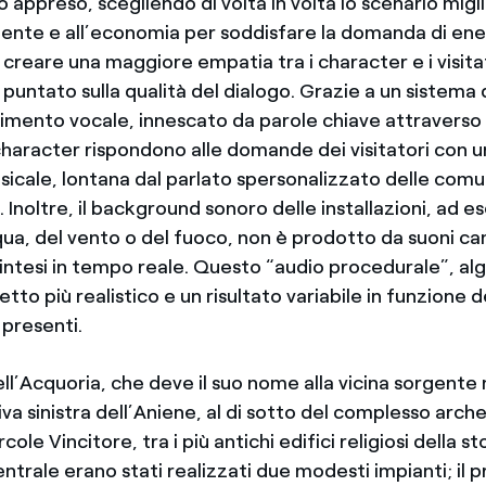
 appreso, scegliendo di volta in volta lo scenario migli
biente e all’economia per soddisfare la domanda di ene
creare una maggiore empatia tra i character e i visita
untato sulla qualità del dialogo. Grazie a un sistema 
cimento vocale, innescato da parole chiave attraverso 
 character rispondono alle domande dei visitatori con 
icale, lontana dal parlato spersonalizzato delle comun
i. Inoltre, il background sonoro delle installazioni, ad e
qua, del vento o del fuoco, non è prodotto da suoni c
sintesi in tempo reale. Questo “audio procedurale”, al
tto più realistico e un risultato variabile in funzione d
 presenti.
ll’Acquoria, che deve il suo nome alla vicina sorgente 
riva sinistra dell’Aniene, al di sotto del complesso arch
cole Vincitore, tra i più antichi edifici religiosi della st
entrale erano stati realizzati due modesti impianti; il 