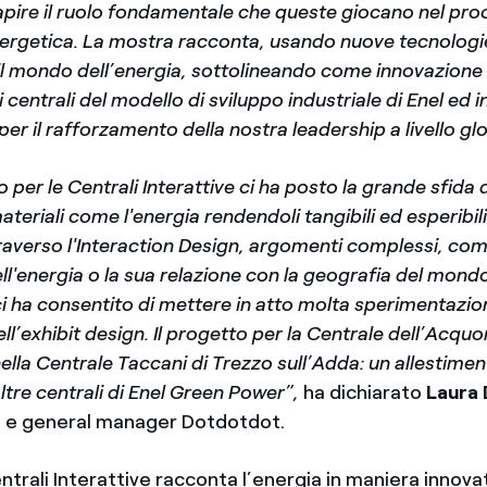
apire il ruolo fondamentale che queste giocano nel pro
nergetica. La mostra racconta, usando nuove tecnologi
il mondo dell’energia, sottolineando come innovazione e
 centrali del modello di sviluppo industriale di Enel ed i
er il rafforzamento della nostra leadership a livello gl
o per le Centrali Interattive ci ha posto la grande sfida 
teriali come l'energia rendendoli tangibili ed esperibili
traverso l'Interaction Design, argomenti complessi, com
l'energia o la sua relazione con la geografia del mondo
ci ha consentito di mettere in atto molta sperimentazio
ll’exhibit design. Il progetto per la Centrale dell’Acqu
 nella Centrale Taccani di Trezzo sull’Adda: un allestimen
altre centrali di Enel Green Power”,
ha dichiarato
Laura 
 e general manager Dotdotdot.
ntrali Interattive racconta l’energia in maniera innovat