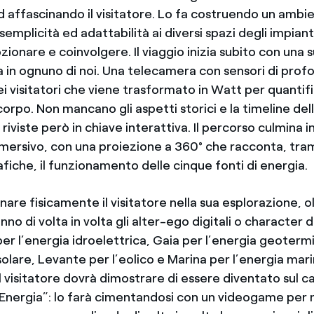
 affascinando il visitatore. Lo fa costruendo un ambi
 semplicità ed adattabilità ai diversi spazi degli impiant
ionare e coinvolgere. Il viaggio inizia subito con una 
ta in ognuno di noi. Una telecamera con sensori di profon
 visitatori che viene trasformato in Watt per quantifi
orpo. Non mancano gli aspetti storici e la timeline de
riviste però in chiave interattiva. Il percorso culmina 
mmersivo, con una proiezione a 360° che racconta, tra
fiche, il funzionamento delle cinque fonti di energia.
e fisicamente il visitatore nella sua esplorazione, ol
o di volta in volta gli alter-ego digitali o character dei
per l’energia idroelettrica, Gaia per l’energia geoterm
solare, Levante per l’eolico e Marina per l’energia marin
l visitatore dovrà dimostrare di essere diventato sul 
l’Energia”: lo farà cimentandosi con un videogame per 