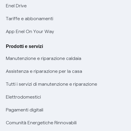
Informativa Privacy AI
Mobilità Elettrica
Enel Drive
Phishing e truffe online
Tariffe e abbonamenti
Verifica chi ti ha chiamato
App Enel On Your Way
Agevolazione utenti con disabilità per offerte Fibra
Prodotti e servizi
Informativa RAEE
Manutenzione e riparazione caldaia
Assistenza e riparazione per la casa
Tutti i servizi di manutenzione e riparazione
Elettrodomestici
Pagamenti digitali
Comunità Energetiche Rinnovabili