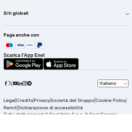
Siti globali
Enel Group
Paga anche con
Enel Green Power
Global Trading
Scarica l'App Enel
Global Procurement
Gridspertise
Open Innovability
seleziona una l
Italiano
Legal
Credits
Privacy
Società del Gruppo
Cookie Policy
Remit
Dichiarazione di accessibilità
Tutti i diritti riservati © Enel Italia S.p.a. © Enel Energia
S.p.a. | Gruppo IVA Enel P.IVA 15844561009