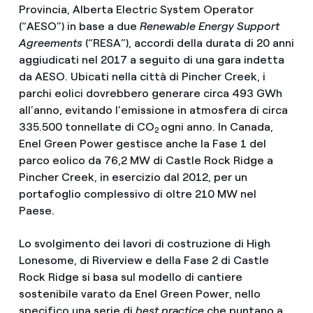
Provincia, Alberta Electric System Operator
(“AESO”) in base a due
Renewable Energy Support
Agreements
(“RESA”), accordi della durata di 20 anni
aggiudicati nel 2017 a seguito di una gara indetta
da AESO. Ubicati nella città di Pincher Creek, i
parchi eolici dovrebbero generare circa 493 GWh
all’anno, evitando l’emissione in atmosfera di circa
335.500 tonnellate di CO
ogni anno. In Canada,
2
Enel Green Power gestisce anche la Fase 1 del
parco eolico da 76,2 MW di Castle Rock Ridge a
Pincher Creek, in esercizio dal 2012, per un
portafoglio complessivo di oltre 210 MW nel
Paese.
Lo svolgimento dei lavori di costruzione di High
Lonesome, di Riverview e della Fase 2 di Castle
Rock Ridge si basa sul modello di cantiere
sostenibile varato da Enel Green Power, nello
specifico una serie di
best practice
che puntano a