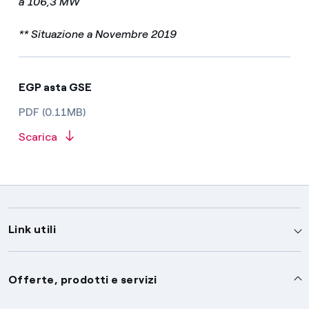
a 106,3 MW
** Situazione a Novembre 2019
EGP asta GSE
PDF (0.11MB)
Scarica
Link utili
Assistenza
Offerte, prodotti e servizi