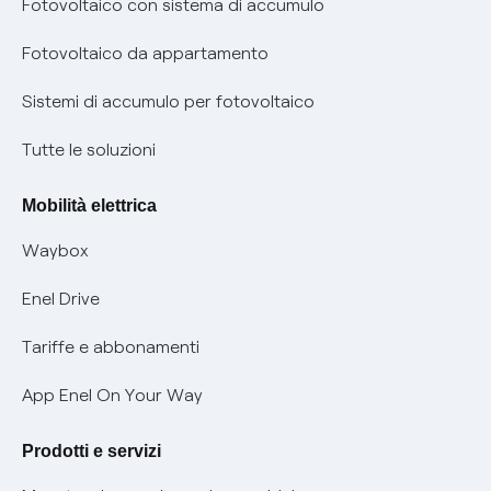
prescrizione
Fotovoltaico con sistema di accumulo
Parental Control – Navigazione sicura
Remit
Fotovoltaico da appartamento
Informazioni precontrattuali prodotti e servizi
Certificazioni
Sistemi di accumulo per fotovoltaico
Condizioni generali di contratto prodotti e servizi
Nuove regole europee per la protezione dei dati
Tutte le soluzioni
Rimborsi e resi per prodotti e servizi
Offerte Placet non vulnerabili
Mobilità elettrica
Informativa RAEE
Offerta Tutela Vulnerabilità Gas
Waybox
Informativa Privacy AI
Mobilità Elettrica
Enel Drive
Phishing e truffe online
Tariffe e abbonamenti
Verifica chi ti ha chiamato
App Enel On Your Way
Agevolazione utenti con disabilità per offerte Fibra
Prodotti e servizi
Informativa RAEE