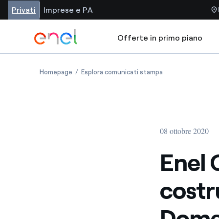
Privati
Imprese e PA
Offerte in primo piano
Homepage
Esplora comunicati stampa
08 ottobre 2020
Enel 
costr
Domey