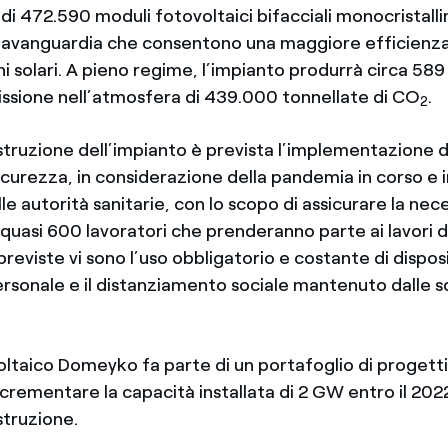
e di 472.590 moduli fotovoltaici bifacciali monocristallin
l'avanguardia che consentono una maggiore efficienza
ni solari. A pieno regime, l’impianto produrrà circa 58
issione nell’atmosfera di 439.000 tonnellate di CO
.
2
truzione dell’impianto è prevista l’implementazione di
sicurezza, in considerazione della pandemia in corso e i
lle autorità sanitarie, con lo scopo di assicurare la nec
quasi 600 lavoratori che prenderanno parte ai lavori d
previste vi sono l’uso obbligatorio e costante di disposit
rsonale e il distanziamento sociale mantenuto dalle s
oltaico Domeyko fa parte di un portafoglio di progetti 
crementare la capacità installata di 2 GW entro il 202
ostruzione.