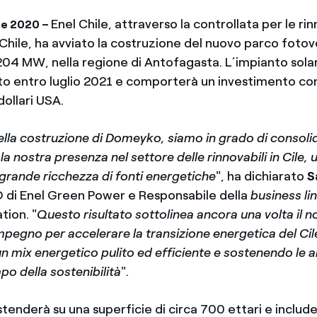
Enel Chile, attraverso la controllata per le rin
re 2020 –
hile, ha avviato la costruzione del nuovo parco fotov
4 MW, nella regione di Antofagasta. L’impianto sol
to entro luglio 2021 e comporterà un investimento co
dollari USA.
ella costruzione di Domeyko, siamo in grado di consoli
la nostra presenza nel settore delle rinnovabili in Cile,
grande ricchezza di fonti energetiche
", ha dichiarato
S
O di Enel Green Power e Responsabile della
business li
ion. "
Questo risultato sottolinea ancora una volta il n
mpegno per accelerare la transizione energetica del Cil
n mix energetico pulito ed efficiente e sostenendo le a
o della sostenibilità
".
tenderà su una superficie di circa 700 ettari e includ