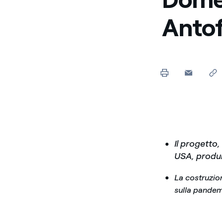
Anto
Il progetto
USA, produ
La costruzion
sulla pandem