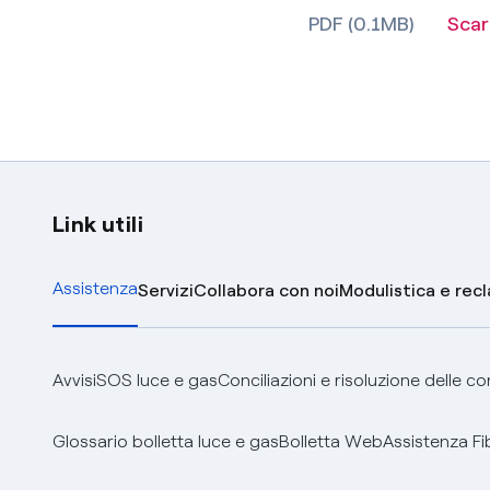
PDF (0.1MB)
Scar
Link utili
Assistenza
Servizi
Collabora con noi
Modulistica e rec
Avvisi
SOS luce e gas
Conciliazioni e risoluzione delle c
Glossario bolletta luce e gas
Bolletta Web
Assistenza Fi