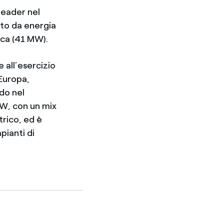
leader nel
sto da energia
ica (41 MW).
 all’esercizio
 Europa,
do nel
GW, con un mix
rico, ed è
pianti di