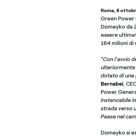
Roma, 8 ottob
Green Power C
Domeyko da 20
essere ultima
164 milioni di 
"
Con l’avvio d
ulteriormente 
dotato di una 
Bernabei
, CE
Power Generat
instancabile i
strada verso u
Paese nel camp
Domeyko si es