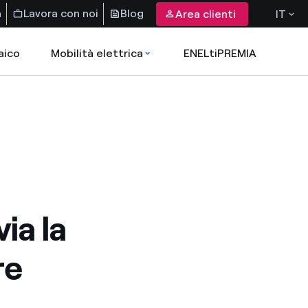
a
Lavora con noi
Blog
Area clienti
IT
aico
Mobilità elettrica
ENELtiPREMIA
ia la
re