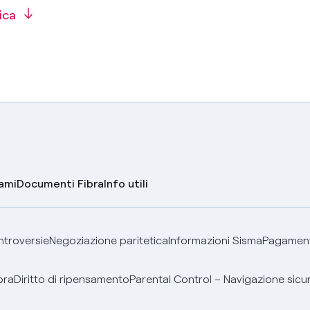
ica
lami
Documenti Fibra
Info utili
ontroversie
Negoziazione paritetica
Informazioni Sisma
Pagamenti
bra
Diritto di ripensamento
Parental Control – Navigazione sicu