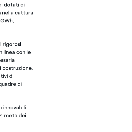
i dotati di
 nella cattura
9 GWh,
 rigorosi
n linea con le
essaria
i costruzione.
ivi di
quadre di
rinnovabili
2, metà dei