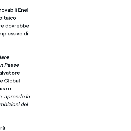
novabili Enel
oltaico
are dovrebbe
mplessivo di
dare
 un Paese
alvatore
ne
Global
ostro
e, aprendo la
mbizioni del
erà