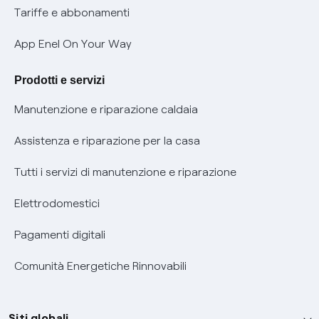
Phishing e truffe online
Tariffe e abbonamenti
Verifica chi ti ha chiamato
App Enel On Your Way
Agevolazione utenti con disabilità per offerte Fibra
Prodotti e servizi
Informativa RAEE
Manutenzione e riparazione caldaia
Assistenza e riparazione per la casa
Tutti i servizi di manutenzione e riparazione
Elettrodomestici
Pagamenti digitali
Comunità Energetiche Rinnovabili
Siti globali