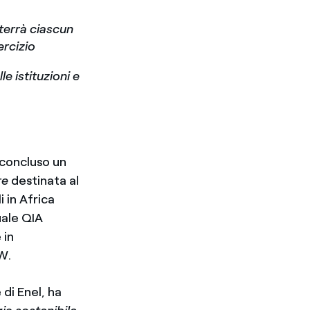
sterrà ciascun
ercizio
e istituzioni e
 concluso un
re
destinata al
 in Africa
uale QIA
 in
W.
di Enel, ha