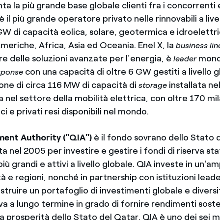
ta la più grande base globale clienti fra i concorrenti 
il più grande operatore privato nelle rinnovabili a live
W di capacità eolica, solare, geotermica e idroelettric
Americhe, Africa, Asia ed Oceania. Enel X, la
business lin
re delle soluzioni avanzate per l’energia, è
mond
leader
con una capacità di oltre 6 GW gestiti a livello g
sponse
pone di circa 116 MW di capacità di
installata ne
storage
a nel settore della mobilità elettrica, con oltre 170 mil
ci e privati resi disponibili nel mondo.
ment Authority ("QIA")
è il fondo sovrano dello Stato 
 nel 2005 per investire e gestire i fondi di riserva stata
più grandi e attivi a livello globale. QIA investe in un'
ità e regioni, nonché in partnership con istituzioni leader
truire un portafoglio di investimenti globale e divers
a a lungo termine in grado di fornire rendimenti sosten
la prosperità dello Stato del Qatar. QIA è uno dei sei