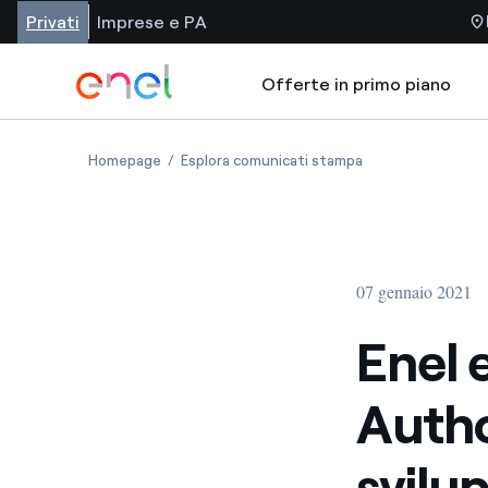
Privati
Imprese e PA
Offerte in primo piano
Homepage
Esplora comunicati stampa
07 gennaio 2021
Enel 
Autho
svilu