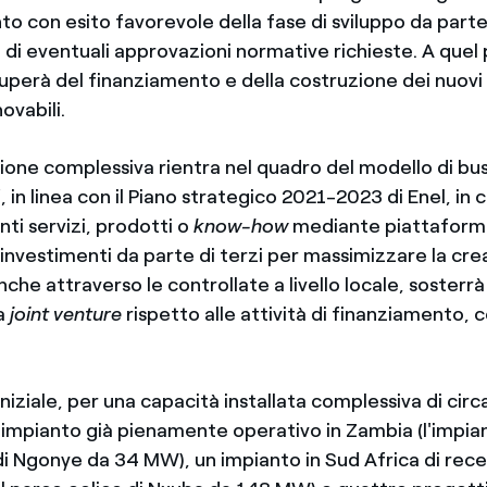
 con esito favorevole della fase di sviluppo da parte
di eventuali approvazioni normative richieste. A quel 
uperà del finanziamento e della costruzione dei nuovi
ovabili.
one complessiva rientra nel quadro del modello di bus
", in linea con il Piano strategico 2021-2023 di Enel, in 
ti servizi, prodotti o
know-how
mediante piattaform
 investimenti da parte di terzi per massimizzare la cre
nche attraverso le controllate a livello locale, sosterr
la
joint venture
rispetto alle attività di finanziamento, 
 iniziale, per una capacità installata complessiva di ci
n impianto già pienamente operativo in Zambia (l'impia
di Ngonye da 34 MW), un impianto in Sud Africa di rec