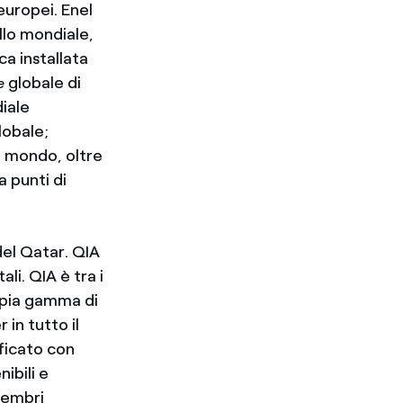
europei. Enel
llo mondiale,
a installata
globale di
e
iale
lobale;
l mondo, oltre
a punti di
del Qatar. QIA
li. QIA è tra i
ampia gamma di
 in tutto il
ificato con
ibili e
 membri