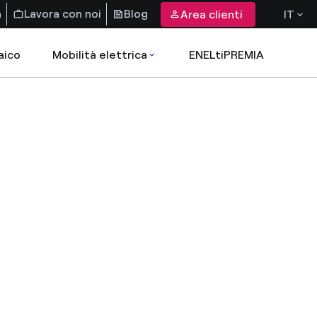
a
Lavora con noi
Blog
Area clienti
IT
aico
Mobilità elettrica
ENELtiPREMIA