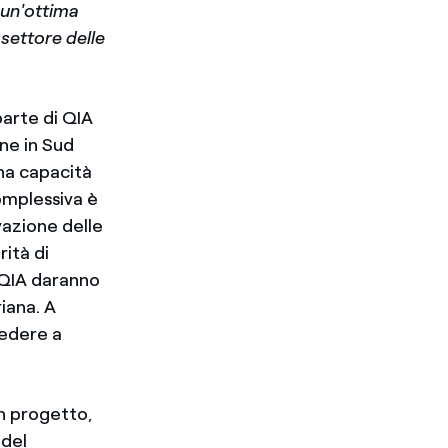
 un'ottima
settore delle
parte di QIA
ne in Sud
una capacità
complessiva è
vazione delle
rità di
 QIA daranno
riana. A
cedere a
un progetto,
 del