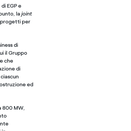
 di EGP e
punto, la
joint
 progetti per
iness di
cui il Gruppo
e che
azione di
à ciascun
costruzione ed
rca 800 MW,
nto
ente