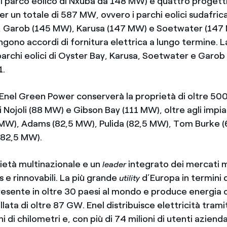
il parco eolico di Nxuba da 148 MW) e quattro progetti
r un totale di 587 MW, ovvero i parchi eolici sudafrica
 Garob (145 MW), Karusa (147 MW) e Soetwater (147 
gono accordi di fornitura elettrica a lungo termine. L
archi eolici di Oyster Bay, Karusa, Soetwater e Garob 
1.
 Enel Green Power conserverà la proprietà di oltre 500
di Nojoli (88 MW) e Gibson Bay (111 MW), oltre agli impian
MW), Adams (82,5 MW), Pulida (82,5 MW), Tom Burke 
(82,5 MW).
ietà multinazionale e un
integrato dei mercati m
leader
as e rinnovabili. La più grande
d’Europa in termini 
utility
presente in oltre 30 paesi al mondo e produce energia 
llata di oltre 87 GW. Enel distribuisce elettricità trami
ni di chilometri e, con più di 74 milioni di utenti azienda