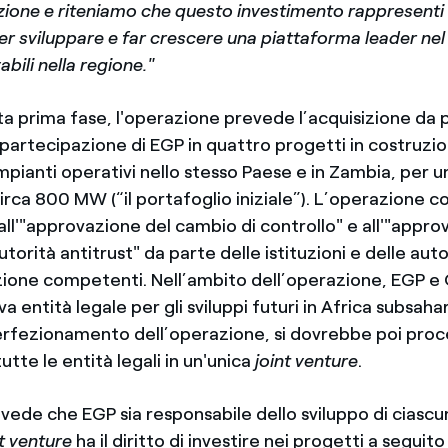
ione e riteniamo che questo investimento rappresenti
r sviluppare e far crescere una piattaforma leader nel 
bili nella regione."
a prima fase, l'operazione prevede l’acquisizione da 
 partecipazione di EGP in quattro progetti in costruzio
mpianti operativi nello stesso Paese e in Zambia, per 
circa 800 MW (“il portafoglio iniziale”). L’operazione 
ll'"approvazione del cambio di controllo" e all'"appro
orità antitrust" da parte delle istituzioni e delle auto
one competenti. Nell’ambito dell’operazione, EGP e
va entità legale per gli sviluppi futuri in Africa subsaha
erfezionamento dell’operazione, si dovrebbe poi pro
tte le entità legali in un'unica
joint venture
.
vede che EGP sia responsabile dello sviluppo di ciasc
nt venture
ha il diritto di investire nei progetti a seguito