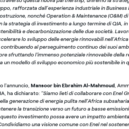
ttraverso questa nuova partnership, uniremo la strateg
ppo, rafforzata dall’esperienza industriale in Busines
costruzione, nonché Operation & Maintenance (O&M) di 
n la strategia di investimento a lungo termine di QIA, in 
ostenibilità e decarbonizzazione delle due società. Lav
celerare lo sviluppo delle energie rinnovabili nell'Africa
 contribuendo al perseguimento continuo dei suoi ambiz
ore sfruttando l'immenso potenziale rinnovabile della 
a un modello di sviluppo economico più sostenibile in 
 l'annuncio,
Mansoor bin Ebrahim Al-Mahmoud
, Amm
IA, ha dichiarato:
“Siamo lieti di collaborare con Enel 
nella generazione di energia pulita nell'Africa subsaharia
enere la transizione verso un futuro a basse emissioni
 questo investimento possa avere un impatto ambiental
 Condividiamo una visione comune con Enel nel sostenere