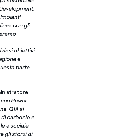
ia sostenibile
s Development,
impianti
linea con gli
oreremo
iosi obiettivi
regione e
questa parte
inistratore
Green Power
na. QIA si
 di carbonio e
e e sociale
 gli sforzi di