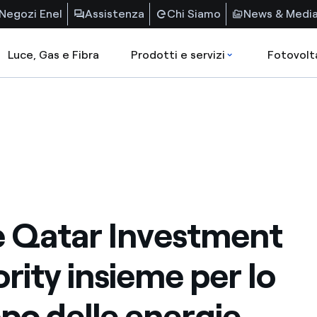
Negozi Enel
Assistenza
Chi Siamo
News & Medi
Luce, Gas e Fibra
Prodotti e servizi
Fotovolt
e Qatar Investment
rity insieme per lo
ppo delle energie