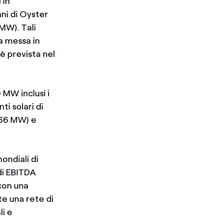
 in
ni di Oyster
MW). Tali
a messa in
è prevista nel
 MW inclusi i
ti solari di
(66 MW) e
ondiali di
di EBITDA
con una
te una rete di
li e