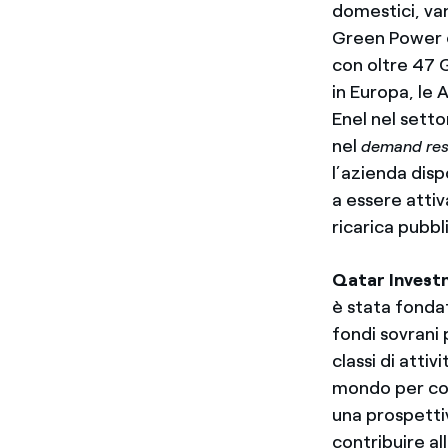
domestici, van
Green Power è 
con oltre 47 G
in Europa, le 
Enel nel setto
nel
demand re
l’azienda dis
a essere attiv
ricarica pubbli
Qatar Invest
è stata fondata
fondi sovrani 
classi di attiv
mondo per cos
una prospettiv
contribuire al