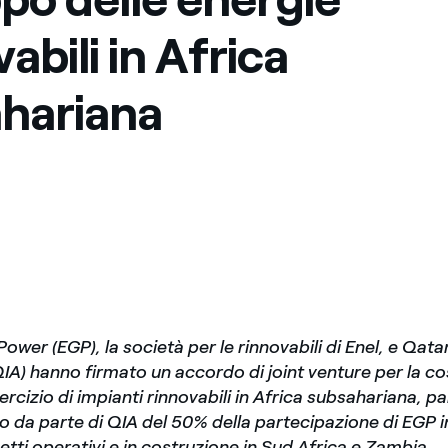
abili in Africa
hariana
ower (EGP), la società per le rinnovabili di Enel, e Qat
QIA) hanno firmato un accordo di joint venture per la co
rcizio di impianti rinnovabili in Africa subsahariana, p
to da parte di QIA del 50% della partecipazione di EGP i
tti operativi e in costruzione in Sud Africa e Zambia