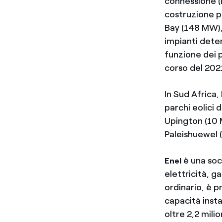
connessione (
costruzione pe
Bay (148 MW),
impianti deten
funzione dei p
corso del 202
In Sud Africa,
parchi eolici 
Upington (10 
Paleishuewel 
è una soc
Enel
elettricità, g
ordinario, è 
capacità insta
oltre 2,2 milio