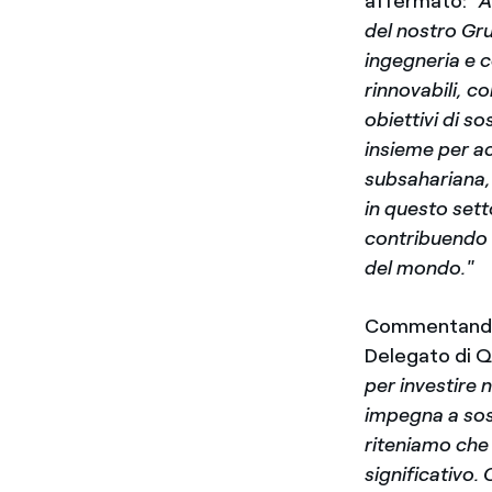
affermato:
"A
del nostro Gru
ingegneria e 
rinnovabili, co
obiettivi di s
insieme per ac
subsahariana,
in questo sett
contribuendo 
del mondo."
Commentando
Delegato di Q
per investire 
impegna a sost
riteniamo che
significativo.