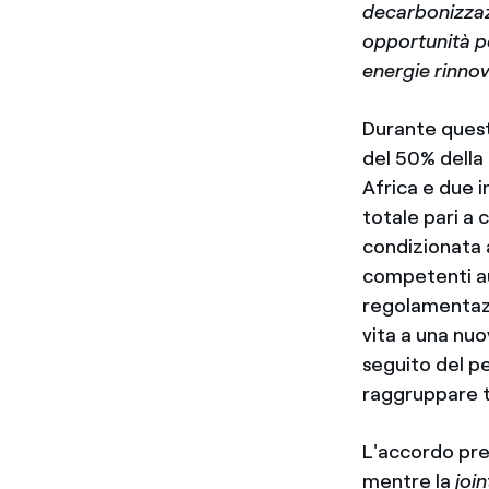
decarbonizzaz
opportunità pe
energie rinnova
Durante quest
del 50% della
Africa e due i
totale pari a 
condizionata a
competenti aut
regolamentazi
vita a una nuo
seguito del p
raggruppare tu
L'accordo pre
mentre la
joi