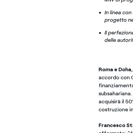
In linea con
progetto nel
Il perfezio
delle autor
Roma e Doha,
accordo con Q
finanziamento,
subsahariana. 
acquisirà il 5
costruzione i
Francesco St