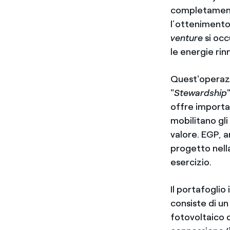
completamento
l’ottenimento 
venture
si occ
le energie rinn
Quest'operazi
"
Stewardship
offre importan
mobilitano gli
valore. EGP, a
progetto nel
esercizio.
Il portafoglio
consiste di u
fotovoltaico 