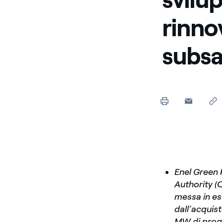
rinnov
subsa
Enel Green P
Authority (
messa in ese
dall’acquis
MW di proge