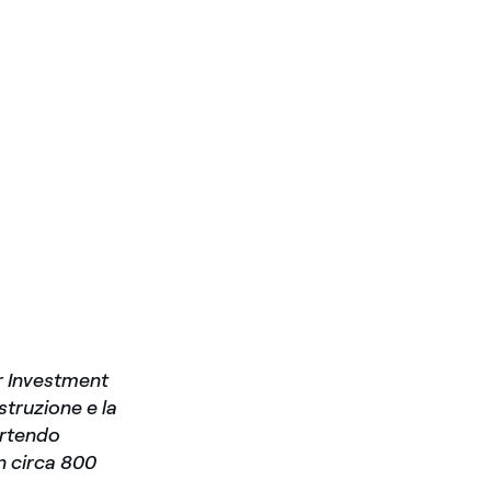
ar Investment
struzione e la
artendo
n circa 800