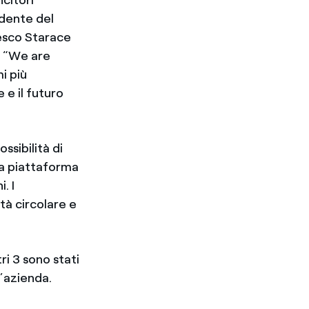
idente del
esco Starace
o “We are
i più
 e il futuro
ssibilità di
una piattaforma
. I
ttà circolare e
ri 3 sono stati
l’azienda.