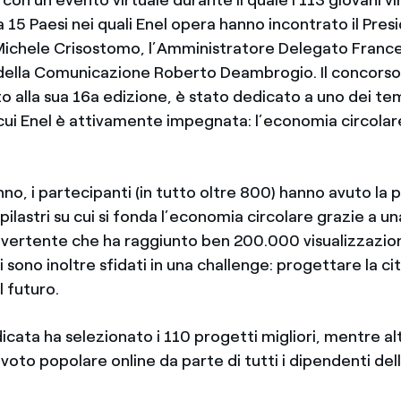
 15 Paesi nei quali Enel opera hanno incontrato il Pres
ichele Crisostomo, l’Amministratore Delegato Franc
e della Comunicazione Roberto Deambrogio. Il concors
o alla sua 16a edizione, è stato dedicato a uno dei tem
cui Enel è attivamente impegnata: l’economia circolare
nno, i partecipanti (in tutto oltre 800) hanno avuto la po
pilastri su cui si fonda l’economia circolare grazie a 
ivertente che ha raggiunto ben 200.000 visualizzazioni
i sono inoltre sfidati in una challenge: progettare la ci
l futuro.
icata ha selezionato i 110 progetti migliori, mentre alt
 voto popolare online da parte di tutti i dipendenti del