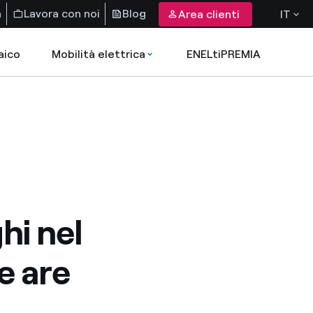
a
Lavora con noi
Blog
Area clienti
IT
aico
Mobilità elettrica
ENELtiPREMIA
ghi nel
e are