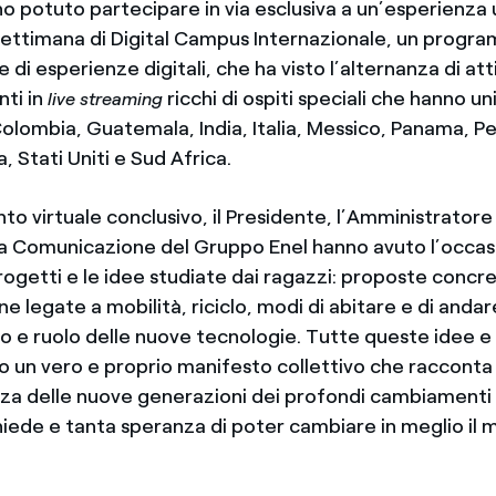
nno potuto partecipare in via esclusiva a un’esperienza
 settimana di Digital Campus Internazionale, un progr
 di esperienze digitali, che ha visto l’alternanza di atti
nti in
ricchi di ospiti speciali che hanno u
live streaming
 Colombia, Guatemala, India, Italia, Messico, Panama, P
, Stati Uniti e Sud Africa.
to virtuale conclusivo, il Presidente, l’Amministratore
la Comunicazione del Gruppo Enel hanno avuto l’occas
rogetti e le idee studiate dai ragazzi: proposte concr
ne legate a mobilità, riciclo, modi di abitare e di andare
umo e ruolo delle nuove tecnologie. Tutte queste idee 
 un vero e proprio manifesto collettivo che racconta 
a delle nuove generazioni dei profondi cambiamenti c
hiede e tanta speranza di poter cambiare in meglio il 