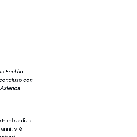
he Enel ha
 concluso con
l’Azienda
e Enel dedica
anni, si è
ncitori