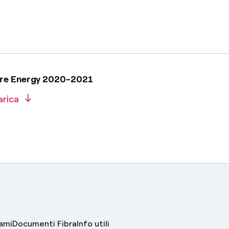
are Energy 2020-2021
arica
lami
Documenti Fibra
Info utili