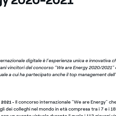
rnazionale digitale è l’esperienza unica e innovativa c
ovani vincitori del concorso “We are Energy 2020/2021”
tuale a cui ha partecipato anche il top management del
Il concorso internazionale “We are Energy” ch
o 2021 -
gli dei colleghi nel mondo in età compresa tra i 7 e i 18 
con un evento virtuale durante il quale i 113 giovani vi