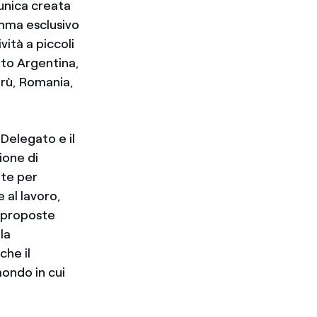
 unica creata
amma esclusivo
vità a piccoli
nito Argentina,
erù, Romania,
 Delegato e il
ione di
ete per
 al lavoro,
e proposte
la
he il
mondo in cui