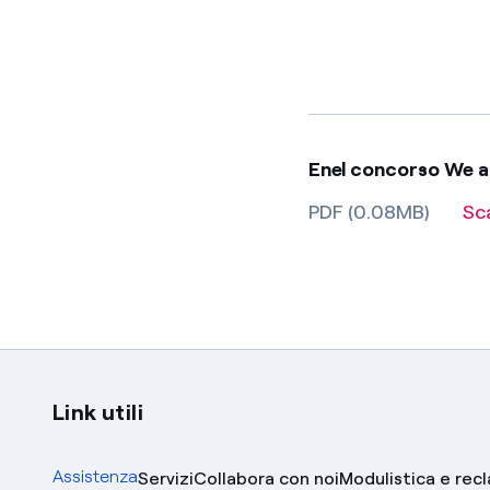
Enel concorso We 
PDF (0.08MB)
Sc
Link utili
Assistenza
Servizi
Collabora con noi
Modulistica e rec