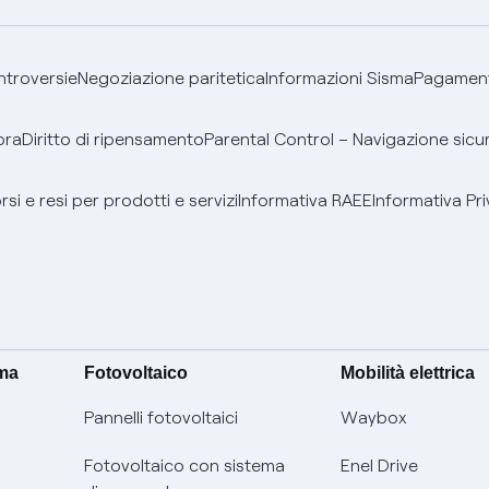
ontroversie
Negoziazione paritetica
Informazioni Sisma
Pagamenti
bra
Diritto di ripensamento
Parental Control – Navigazione sicu
si e resi per prodotti e servizi
Informativa RAEE
Informativa Pri
ima
Fotovoltaico
Mobilità elettrica
Pannelli fotovoltaici
Waybox
Fotovoltaico con sistema
Enel Drive