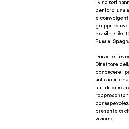
I vincitori ha
per loro: una
e coinvolgente
gruppi ed eve
Brasile, Cile,
Russia, Spagna
Durante l’even
Direttore del
conoscere i p
soluzioni urba
stili di cons
rappresentano
consapevolezz
presente ci c
viviamo.