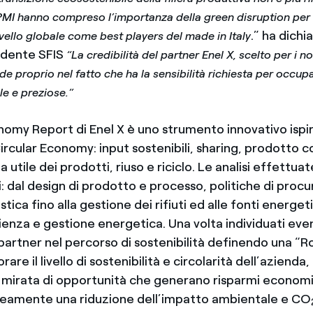
PMI hanno compreso l’importanza della green disruption per
.” ha dichi
ivello globale come best players del made in Italy
idente SFIS
“La credibilità del partner Enel X, scelto per i n
iede proprio nel fatto che ha la sensibilità richiesta per occup
le e preziose.”
onomy Report di Enel X è uno strumento innovativo ispi
 Circular Economy: input sostenibili, sharing, prodotto 
a utile dei prodotti, riuso e riciclo. Le analisi effettu
i: dal design di prodotto e processo, politiche di proc
istica fino alla gestione dei rifiuti ed alle fonti energe
ienza e gestione energetica. Una volta individuati eve
 partner nel percorso di sostenibilità definendo una “
rare il livello di sostenibilità e circolarità dell’azienda
 mirata di opportunità che generano risparmi economi
amente una riduzione dell’impatto ambientale e CO