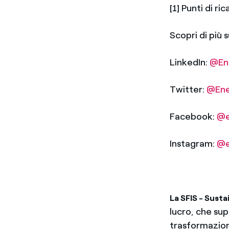
[1] Punti di ri
Scopri di più 
LinkedIn:
@En
Twitter:
@Ene
Facebook:
@e
Instagram:
@e
La SFIS - Sust
lucro, che sup
trasformazione