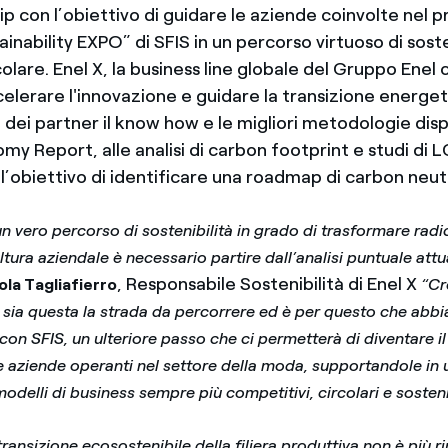
p con l’obiettivo di guidare le aziende coinvolte nel 
ainability EXPO” di SFIS in un percorso virtuoso di soste
lare. Enel X, la business line globale del Gruppo Enel 
celerare l'innovazione e guidare la transizione energe
 dei partner il know how e le migliori metodologie dispo
my Report, alle analisi di carbon footprint e studi di L
’obiettivo di identificare una roadmap di carbon neutr
un vero percorso di sostenibilità in grado di trasformare radi
ltura aziendale è necessario partire dall’analisi puntuale att
, Responsabile Sostenibilità di Enel X
ola Tagliafierro
“Cr
sia questa la strada da percorrere ed è per questo che abb
con SFIS, un ulteriore passo che ci permetterà di diventare il
le aziende operanti nel settore della moda, supportandole in 
odelli di business sempre più competitivi, circolari e sostenib
transizione ecosostenibile della filiera produttiva non è più 