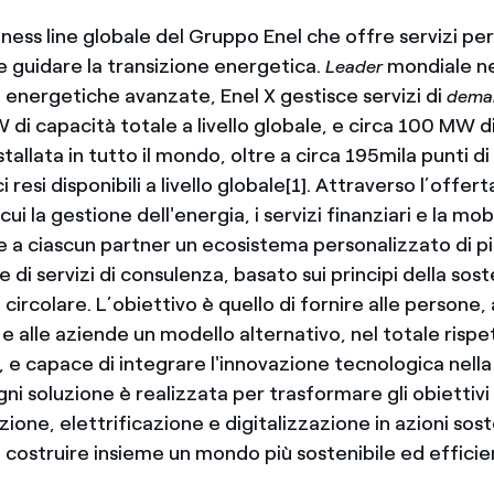
iness line globale del Gruppo Enel che offre servizi pe
e guidare la transizione energetica.
mondiale ne
Leader
i energetiche avanzate, Enel X gestisce servizi di
dema
 di capacità totale a livello globale, e circa 100 MW d
tallata in tutto il mondo, oltre a circa 195mila punti di
ci resi disponibili a livello globale[1]. Attraverso l’offert
ui la gestione dell'energia, i servizi finanziari e la mobi
ce a ciascun partner un ecosistema personalizzato di 
 di servizi di consulenza, basato sui principi della soste
circolare. L’obiettivo è quello di fornire alle persone,
ni e alle aziende un modello alternativo, nel totale rispe
 e capace di integrare l'innovazione tecnologica nella
ni soluzione è realizzata per trasformare gli obiettivi 
one, elettrificazione e digitalizzazione in azioni soste
 di costruire insieme un mondo più sostenibile ed efficie