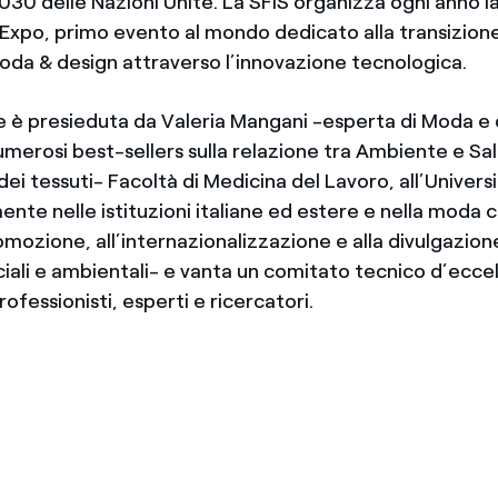
30 delle Nazioni Unite. La SFIS organizza ogni anno la
y Expo, primo evento al mondo dedicato alla transizion
oda & design attraverso l’innovazione tecnologica.
e è presieduta da Valeria Mangani -esperta di Moda e d
numerosi best-sellers sulla relazione tra Ambiente e S
dei tessuti- Facoltà di Medicina del Lavoro, all’Univers
nte nelle istituzioni italiane ed estere e nella moda c
omozione, all’internazionalizzazione e alla divulgazion
iali e ambientali- e vanta un comitato tecnico d’eccel
ofessionisti, esperti e ricercatori.