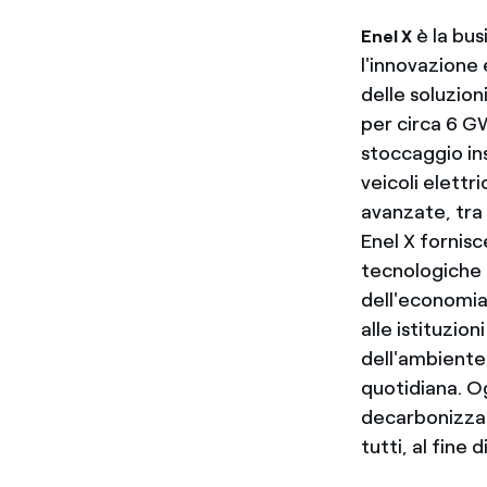
è la bus
Enel X
l'innovazione 
delle soluzion
per circa 6 GW
stoccaggio ins
veicoli elettri
avanzate, tra c
Enel X fornis
tecnologiche e
dell'economia 
alle istituzio
dell'ambiente,
quotidiana. Og
decarbonizzazi
tutti, al fine