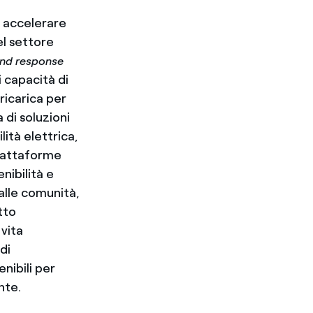
r accelerare
l settore
nd response
i capacità di
 ricarica per
a di soluzioni
lità elettrica,
piattaforme
nibilità e
 alle comunità,
tto
 vita
di
nibili per
nte.