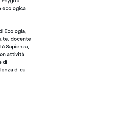
 Phygital
e ecologica
i Ecologia,
alute, docente
ità Sapienza,
on attività
e di
lenza di cui