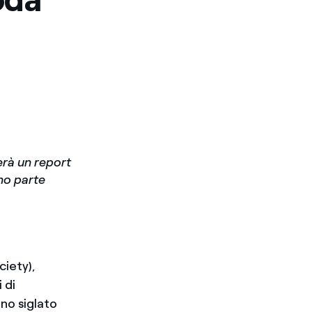
erà un report
nno parte
ciety),
 di
nno siglato