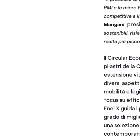
PMI e le micro 
competitive a l
, pres
Mangani
sostenibili, ris
realtà più picco
Il Circular Ec
pilastri della
estensione vit
diversi aspett
mobilità e log
focus su effic
Enel X guida i
grado di miglio
una selezione
contemporane