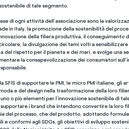
sostenibile di tale segmento.
 base di ogni attività dell’associazione sono la valorizza
e in Italy, la promozione della sostenibilità̀ del proc
innovazione della filiera produttiva, il conseguimento d
rcolare, la divulgazione dei temi volti a sensibilizzare
a del rispetto per il pianeta e dei mari, e svolge una ser
 aumentare la consapevolizzazione dei consumatori sull
esponsabile.
a SFIS di supportare le PMI, le micro PMI italiane, gli art
moda e del design nella trasformazione della loro filie
uno o più elementi per l’innovazione sostenibile di t
upportare i brand che intendono convertire la loro fili
, sia del processo, che del prodotto, adottando formul
li e conformi agli SDGs, gli obiettivi di sviluppo sosteni