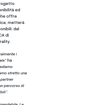
progetto
nibilità ed
che offre
tica, metterà
nibili: dal
CA di
ality.
calmente i
ha
uale”
ediamo
iamo stretto una
 partner
un percorso di
ili”.
rimandabile. Le