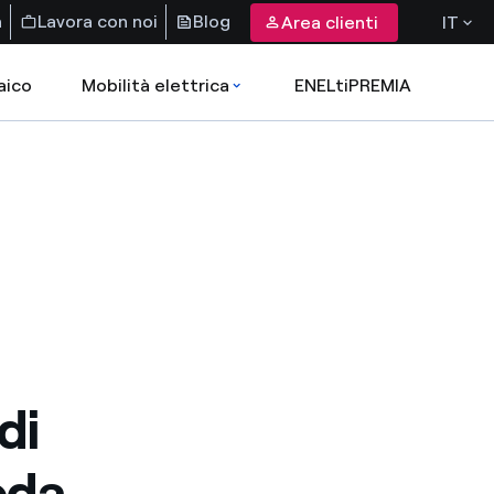
a
Lavora con noi
Blog
Area clienti
IT
aico
Mobilità elettrica
ENELtiPREMIA
a
di
oda