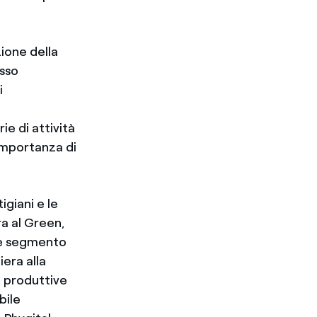
zione della
esso
i
ie di attività
’importanza di
igiani e le
ra al Green,
ale segmento
era alla
e produttive
bile