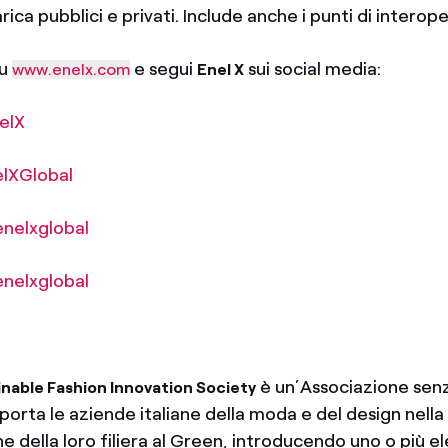
carica pubblici e privati. Include anche i punti di interope
su
e segui
sui social media:
www.enelx.com
Enel X
elX
lXGlobal
nelxglobal
nelxglobal
è un’Associazione sen
ainable Fashion Innovation Society
porta le aziende italiane della moda e del design nella
 della loro filiera al Green, introducendo uno o più e