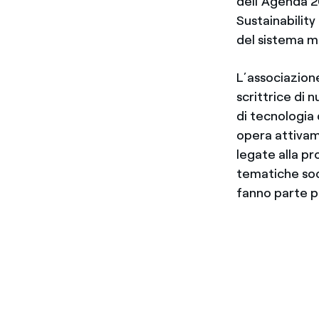
dell’Agenda 20
Sustainabilit
del sistema m
L’associazion
scrittrice di 
di tecnologia 
opera attivame
legate alla pr
tematiche soc
fanno parte pr