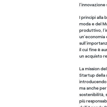
l’innovazione 
I principi alla
moda e del Mad
produttivo, l’
un’economia ci
sull’importanz
il cui fine è
un acquisto r
La mission dell
Startup della 
introducendo 
ma anche per s
sostenibilità
più responsabi