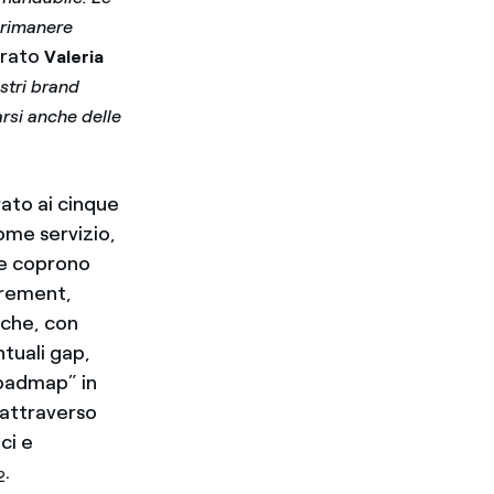
 rimanere
arato
Valeria
ostri brand
arsi anche delle
rato ai cinque
come servizio,
ate coprono
urement,
tiche, con
ntuali gap,
Roadmap” in
, attraverso
ci e
.
2