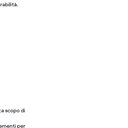
rabilità
.
za scopo di
lementi per