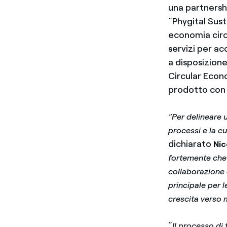
una partnershi
“Phygital Sust
economia circo
servizi per ac
a disposizione
Circular Econo
prodotto con l
“Per delineare 
processi e la cu
dichiarato
Nic
fortemente che 
collaborazione 
principale per 
crescita verso m
“
Il processo di 