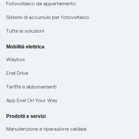
Parental Control – Navigazione sicura
Remit
Fotovoltaico da appartamento
Informazioni precontrattuali prodotti e servizi
Certificazioni
Sistemi di accumulo per fotovoltaico
Condizioni generali di contratto prodotti e servizi
Nuove regole europee per la protezione dei dati
Tutte le soluzioni
Rimborsi e resi per prodotti e servizi
Offerte Placet non vulnerabili
Mobilità elettrica
Informativa RAEE
Offerta Tutela Vulnerabilità Gas
Waybox
Informativa Privacy AI
Mobilità Elettrica
Enel Drive
Phishing e truffe online
Tariffe e abbonamenti
Verifica chi ti ha chiamato
App Enel On Your Way
Agevolazione utenti con disabilità per offerte Fibra
Prodotti e servizi
Informativa RAEE
Manutenzione e riparazione caldaia