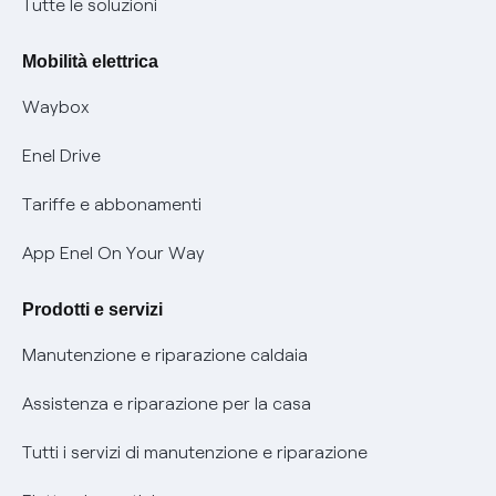
Nuove regole europee per la protezione dei dati
Tutte le soluzioni
Rimborsi e resi per prodotti e servizi
Offerte Placet non vulnerabili
Mobilità elettrica
Informativa RAEE
Offerta Tutela Vulnerabilità Gas
Waybox
Informativa Privacy AI
Mobilità Elettrica
Enel Drive
Phishing e truffe online
Tariffe e abbonamenti
Verifica chi ti ha chiamato
App Enel On Your Way
Agevolazione utenti con disabilità per offerte Fibra
Prodotti e servizi
Informativa RAEE
Manutenzione e riparazione caldaia
Assistenza e riparazione per la casa
Tutti i servizi di manutenzione e riparazione