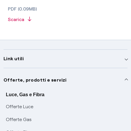
PDF (0.09MB)
Scarica
Link utili
Assistenza
Offerte, prodotti e servizi
Avvisi
Servizi
Luce, Gas e Fibra
Offerte Luce
SOS luce e gas
Servizio di salvaguardia
Collabora con noi
Offerte Gas
Conciliazioni e risoluzione delle controversie
Servizio default di distribuzione
Sponsorizzazioni
Modulistica e reclami