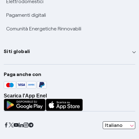
Elettrodomestici
Pagamenti digitali
Comunità Energetiche Rinnovabili
Siti globali
Enel Group
Paga anche con
Enel Green Power
Global Trading
Scarica l'App Enel
Global Procurement
Gridspertise
Open Innovability
seleziona una l
Italiano