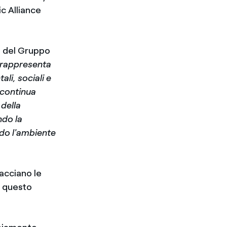
c Alliance
e del Gruppo
 rappresenta
ali, sociali e
n continua
 della
ndo la
ndo l'ambiente
racciano le
n questo