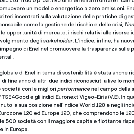
onosciuto il ruolo proattivo di Enel nell'affrontare il c
romuovere un modello energetico a zero emissioni. Enel
 criteri incentrati sulla valutazione delle pratiche di ge
onsabile come la gestione del rischio e delle crisi, l'
in
, le opportunità di mercato, i rischi relativi alle risorse id
involgimento degli
stakeholder
. L'indice, infine, ha nu
l'impegno di Enel nel promuovere la trasparenza sulle
ntali.
globale di Enel in tema di sostenibilità è stata anche 
 di fine anno di altri due indici riconosciuti a livello mo
 società con le migliori
performance
nel campo della so
 FTSE4Good e gli indici Euronext Vigeo-Eiris (V.E). In que
uto la sua posizione nell'indice World 120 e negli indic
Eurozone 120 ed Europe 120, che comprendono le 120
a le 500 società con il maggiore capitale flottante ris
e in Europa.