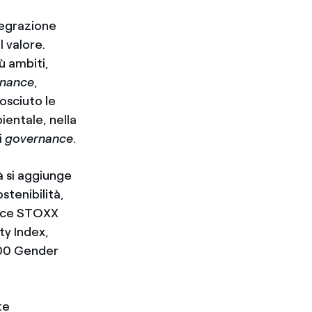
tegrazione
l valore.
ù ambiti,
rnance
,
osciuto le
ientale, nella
i
governance
.
tà si aggiunge
stenibilità,
ndice STOXX
ty Index,
 100 Gender
te