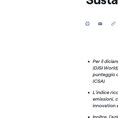
Per il dici
(DJSI World)
punteggio c
(CSA)
L'indice ri
emissioni, 
innovation
Inoltre, l'a