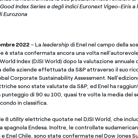
ood Index Series e degli indici Euronext Vigeo-Eiris a l
di Eurozona
embre 2022
– La
leadership
di Enel nel campo della sos
ale è stata confermata ancora una volta nell'autorevo
 World Index (DJSI World) dopo la valutazione annuale 
tà delle aziende effettuata da S&P attraverso il suo ri
obal Corporate Sustainability Assessment. Nell'edizion
triche sono state valutate da S&P, ed Enel ha raggiunt
 punteggio di 90 su 100, quasi tre volte la media del s
econdo in classifica.
le 8
utility
elettriche quotate nel DJSI World, che inclu
ta spagnola Endesa. Inoltre, le controllate sudamerica
 e Enel Chile, sono state confermate nel Dow Jones Sus