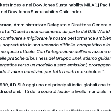
ts Index e nel Dow Jones Sustainability MILA[1] Pacifi
nel Dow Jones Sustainability Chile Index.
arace
, Amministratore Delegato e Direttore General
rato: "
Questo riconoscimento da parte del DJSI World
 continuare a migliorare le nostre
performance
ambient
e
, soprattutto in uno scenario difficile, competitivo e i
e quello attuale. Con l’integrazione dell'innovazione e
elle pratiche di
business
del Gruppo Enel, stiamo guida
nergetica verso un modello a zero emissioni, protegge
o il valore condiviso per tutti i nostri
stakeholder
".
99, il DJSI è oggi uno dei principali indici globali che t
di sostenibilità delle società
leader
a livello mondiale i