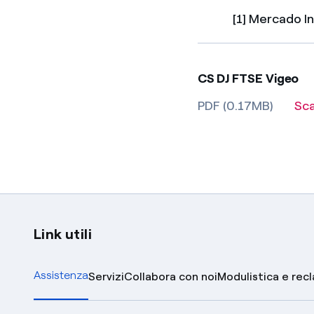
[1] Mercado I
CS DJ FTSE Vigeo
PDF (0.17MB)
Sc
Link utili
Assistenza
Servizi
Collabora con noi
Modulistica e rec