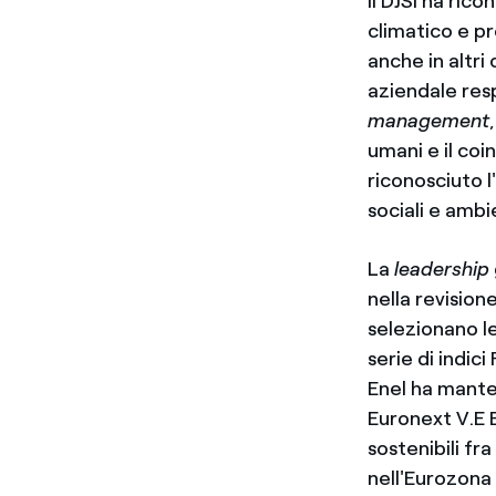
Il DJSI ha ric
climatico e p
anche in altri
aziendale resp
management
umani e il co
riconosciuto 
sociali e ambie
La
leadership
nella revisione
selezionano le
serie di indici
Enel ha manten
Euronext V.E 
sostenibili fr
nell'Eurozona 