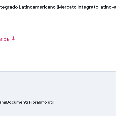
ntegrado Latinoamericano (Mercato integrato latino-
arica
lami
Documenti Fibra
Info utili