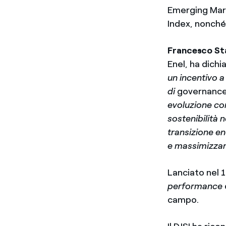
Emerging Marke
Index, nonché 
Francesco St
Enel, ha dichia
un incentivo a
di
governanc
evoluzione com
sostenibilità n
transizione e
e massimizzand
Lanciato nel 19
performance
campo.