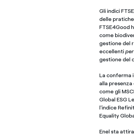
Gli indici FT
delle pratiche
FTSE4Good ha r
come biodivers
gestione del r
eccellenti
pe
gestione del 
La conferma in
alla presenza d
come gli MSCI
Global ESG Lea
l'indice Refin
Equality Global
Enel sta attir