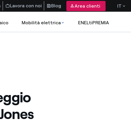
a
Lavora con noi
Blog
Area clienti
IT
aico
Mobilità elettrica
ENELtiPREMIA
eggio
 Jones