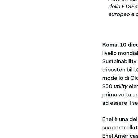
della FTSE4G
europeo e 
Roma, 10 dic
livello mondi
Sustainability
di sostenibili
modello di Gl
250
utility
elet
prima volta un
ad essere il s
Enel è una del
sua controlla
Enel Américas