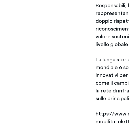
Responsabili, 
rappresentano 
doppio rispett
riconosciment
valore sosten
livello globale
La lunga storia
mondiale è so
innovativi per
come il cambi
la rete di inf
sulle principal
https://www.e
mobilita-elet