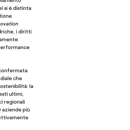
ambiamento
 si è distinta
stione
novation
riche, i diritti
ovamente
 performance
riconfermata
ndiale che
stenibilità: la
sti ultimi,
i regionali
 aziende più
pettivamente