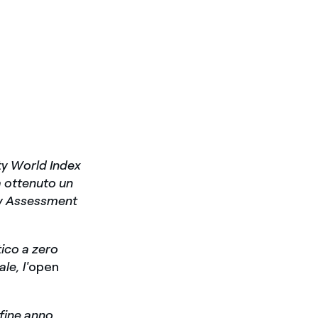
ty World Index
ta ottenuto un
ty Assessment
tico a zero
e, l'
open
 fine anno