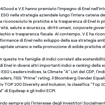
SE4Good e V.E hanno premiato l'impegno di Enel nell'in
 ESG nella strategia aziendale lungo l'intera catena de
iconosciuto le pratiche e la trasparenza di Enel in pi
ità, salute e sicurezza, diritti umani,
corporate gove
ischio e trasparenza fiscale. Al contempo, V.E ha ricon
rformance
di Enel nello sviluppo della sua strategia amb
capitale umano e nella promozione di solide pratiche d
 queste tre famiglie di indici correlati alla sostenibili
i Enel in diversi altri importanti indici e
ranking
della so
 ESG Leaders Indices, la Climate "A" List del CDP, l'i
ders, l'ISS "Prime" rating, il Bloomberg Gender Equali
itiv TOP 100 Diversity and Inclusion, la classifica "Top
" di Equileap e gli indici ECPI.
ando sempre più l'interesse degli Investitori Socialmen