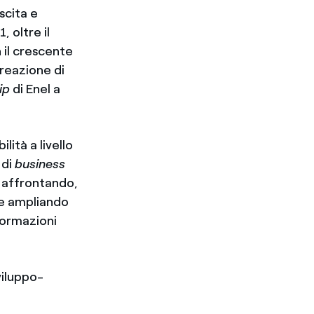
scita e
 oltre il
 il crescente
creazione di
ip
di Enel a
lità a livello
 di
business
ta affrontando,
 e ampliando
nformazioni
viluppo-