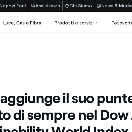
Negozi Enel
Assistenza
Chi Siamo
News & Medi
Luce, Gas e Fibra
Prodotti e servizi
Fotovolt
raggiunge il suo punt
lto di sempre nel Dow
inability World Index