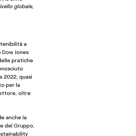
ivello globale,
tenibilità a
le Dow Jones
delle pratiche
conosciuto
e 2022, quasi
o per la
ettore, oltre
de anche la
ne del Gruppo,
tainability