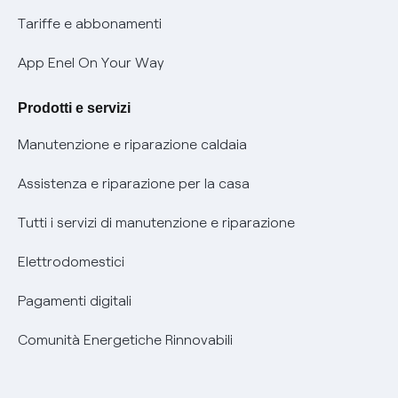
Phishing e truffe online
Tariffe e abbonamenti
Verifica chi ti ha chiamato
App Enel On Your Way
Agevolazione utenti con disabilità per offerte Fibra
Prodotti e servizi
Informativa RAEE
Manutenzione e riparazione caldaia
Assistenza e riparazione per la casa
Tutti i servizi di manutenzione e riparazione
Elettrodomestici
Pagamenti digitali
Comunità Energetiche Rinnovabili