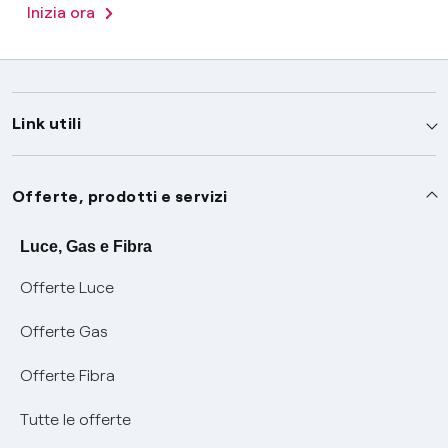
Inizia ora
Link utili
Assistenza
Offerte, prodotti e servizi
Avvisi
Servizi
Luce, Gas e Fibra
Offerte Luce
SOS luce e gas
Servizio di salvaguardia
Collabora con noi
Offerte Gas
Conciliazioni e risoluzione delle controversie
Servizio default di distribuzione
Sponsorizzazioni
Modulistica e reclami
Offerte Fibra
Negoziazione paritetica
Tutele graduali
Diventa nostro partner
Moduli e documenti
Tutte le offerte
Informazioni Sisma
Documenti Fibra
FUI