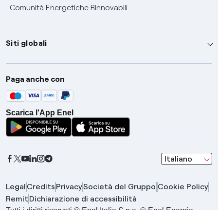
Comunità Energetiche Rinnovabili
Siti globali
Enel Group
Paga anche con
Enel Green Power
Global Trading
Scarica l'App Enel
Global Procurement
Gridspertise
Open Innovability
seleziona una l
Italiano
Legal
Credits
Privacy
Società del Gruppo
Cookie Policy
Remit
Dichiarazione di accessibilità
Tutti i diritti riservati © Enel Italia S.p.a. © Enel Energia