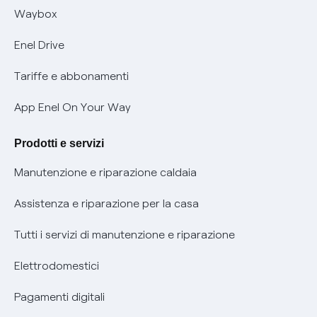
Informativa RAEE
Offerta Tutela Vulnerabilità Gas
Waybox
Informativa Privacy AI
Mobilità Elettrica
Enel Drive
Phishing e truffe online
Tariffe e abbonamenti
Verifica chi ti ha chiamato
App Enel On Your Way
Agevolazione utenti con disabilità per offerte Fibra
Prodotti e servizi
Informativa RAEE
Manutenzione e riparazione caldaia
Assistenza e riparazione per la casa
Tutti i servizi di manutenzione e riparazione
Elettrodomestici
Pagamenti digitali