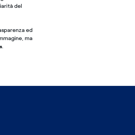
arità del
rasparenza ed
 immagine, ma
.
s