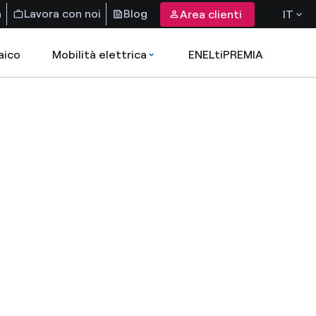
a
Lavora con noi
Blog
Area clienti
IT
aico
Mobilità elettrica
ENELtiPREMIA