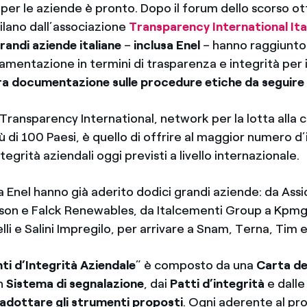
t per le aziende è pronto. Dopo il forum dello scorso o
lano dall’associazione
Transparency International Ita
randi aziende italiane
–
inclusa Enel
– hanno raggiunto
amentazione in termini di trasparenza e integrità per i
era documentazione sulle procedure etiche da seguire 
 Transparency International, network per la lotta alla 
ù di 100 Paesi, è quello di offrire al maggior numero d
tegrità aziendali oggi previsti a livello internazionale.
re a Enel hanno già aderito dodici grandi aziende: da Ass
ison e Falck Renewables, da Italcementi Group a Kpmg I
elli e Salini Impregilo, per arrivare a Snam, Terna, Tim
i d’Integrità Aziendale
” è composto da una
Carta dei
un
Sistema di segnalazione
, dai
Patti d’integrità
e dall
e adottare gli strumenti proposti
. Ogni aderente al pr