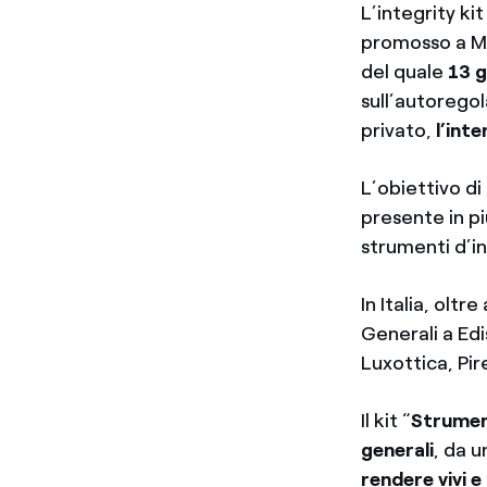
L’integrity ki
promosso a Mi
del quale
13 g
sull’autoregol
privato,
l’int
L’obiettivo di
presente in pi
strumenti d’in
In Italia, olt
Generali a Ed
Luxottica, Pir
Il kit “
Strument
generali
, da 
rendere vivi 