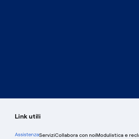
Link utili
Assistenza
Servizi
Collabora con noi
Modulistica e rec