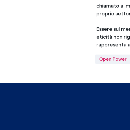
chiamato a imp
proprio settor
Essere sul me
eticità non r
rappresenta 
Open Power