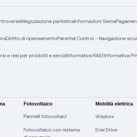
ontroversie
Negoziazione paritetica
Informazioni Sisma
Pagamenti
bra
Diritto di ripensamento
Parental Control – Navigazione sicu
si e resi per prodotti e servizi
Informativa RAEE
Informativa Pri
ima
Fotovoltaico
Mobilità elettrica
Pannelli fotovoltaici
Waybox
Fotovoltaico con sistema
Enel Drive