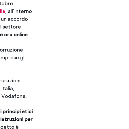
ttobre
lia
, all’interno
 un accordo
l settore
è ora online
.
corruzione
’imprese gli
icurazioni
talia,
 e Vodafone.
 principi etici
e
Istruzioni per
ogetto è