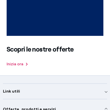
Scopri le nostre offerte
Inizia ora
Link utili
Assistenza
Offerte, prodotti e servizi