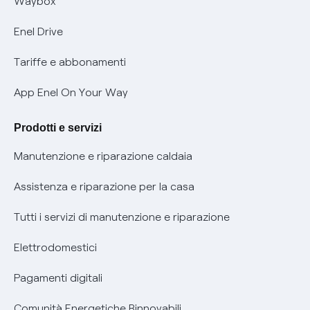
Waybox
Informativa Privacy AI
Mobilità Elettrica
Enel Drive
Phishing e truffe online
Tariffe e abbonamenti
Verifica chi ti ha chiamato
App Enel On Your Way
Agevolazione utenti con disabilità per offerte Fibra
Prodotti e servizi
Informativa RAEE
Manutenzione e riparazione caldaia
Assistenza e riparazione per la casa
Tutti i servizi di manutenzione e riparazione
Elettrodomestici
Pagamenti digitali
Comunità Energetiche Rinnovabili