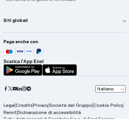
Siti globali
Enel Group
Paga anche con
Enel Green Power
Global Trading
Scarica l'App Enel
Global Procurement
Gridspertise
Open Innovability
seleziona una l
Italiano
Legal
Credits
Privacy
Società del Gruppo
Cookie Policy
Remit
Dichiarazione di accessibilità
Tutti i diritti riservati © Enel Italia S.p.a. © Enel Energia
S.p.a. | Gruppo IVA Enel P.IVA 15844561009