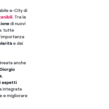
abile e-City di
enibili
. Tra le
zione
di nuovi
a: tutte
l’importanza
olarità
e dei
lineata anche
Giorgio
a
,
i
aspetti
 va integrata
ie e migliorare