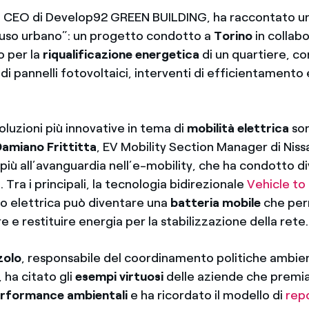
, CEO di Develop92 GREEN BUILDING, ha raccontato un
iuso urbano”: un progetto condotto a
Torino
in collabo
 per la
riqualificazione energetica
di un quartiere, co
e di pannelli fotovoltaici, interventi di efficientamento
oluzioni più innovative in tema di
mobilità elettrica
son
amiano Frittitta
, EV Mobility Section Manager di Nissa
più all’avanguardia nell’e-mobility, che ha condotto di
. Tra i principali, la tecnologia bidirezionale
Vehicle to
to elettrica può diventare una
batteria mobile
che per
e restituire energia per la stabilizzazione della rete.
zolo
, responsabile del coordinamento politiche ambien
 ha citato gli
esempi virtuosi
delle aziende che premian
rformance ambientali
e ha ricordato il modello di
repo