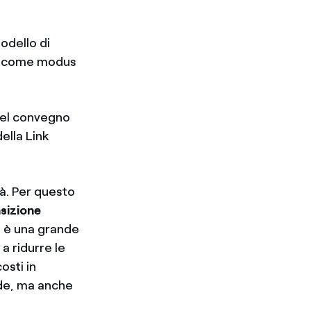
odello di
ma come modus
 del convegno
della Link
à. Per questo
sizione
e è una grande
 a ridurre le
osti in
nde, ma anche