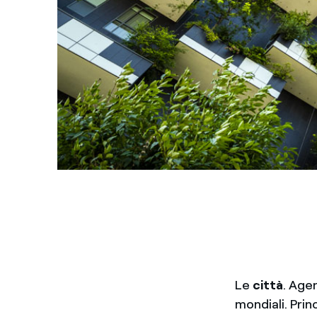
Le
città
. Age
mondiali. Prin