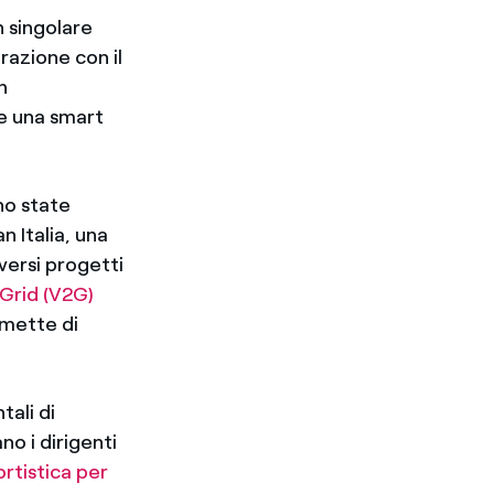
 singolare
razione con il
n
 e una smart
o state
n Italia, una
versi progetti
 Grid (V2G)
mette di
tali di
o i dirigenti
rtistica per