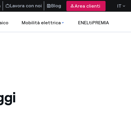
a
Lavora con noi
Blog
Area clienti
IT
aico
Mobilità elettrica
ENELtiPREMIA
ggi