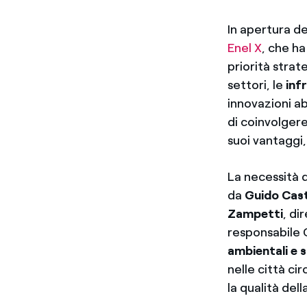
In apertura d
Enel X
, che ha
priorità strate
settori, le
inf
innovazioni ab
di coinvolgere 
suoi vantaggi
La necessità 
da
Guido Cast
Zampetti
, di
responsabile 
ambientali e s
nelle città ci
la qualità della