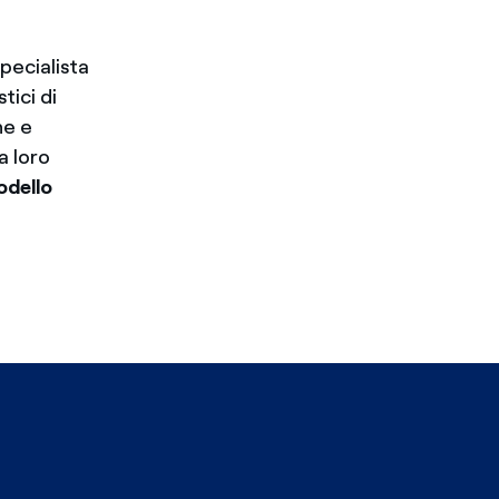
specialista
tici di
ne e
a loro
dello