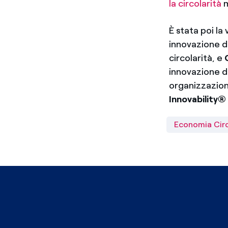
la circolarità
m
È stata poi la
innovazione di
circolarità, e
innovazione d
organizzazione
Innovability® 
Economia Cir