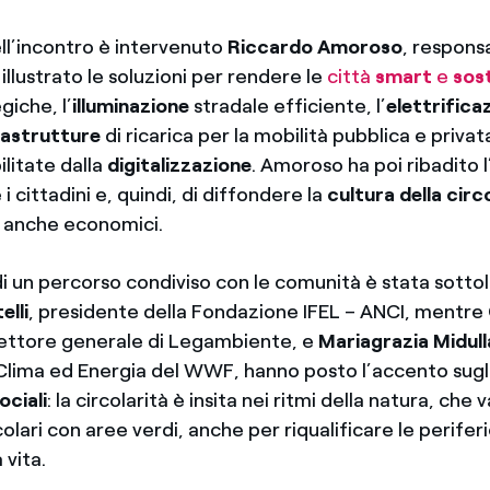
ell’incontro è intervenuto
Riccardo Amoroso
, respons
 illustrato le soluzioni per rendere le
città
smart
e
sost
giche, l’
illuminazione
stradale efficiente, l’
elettrifica
rastrutture
di ricarica per la mobilità pubblica e privat
ilitate dalla
digitalizzazione
. Amoroso ha poi ribadito 
i cittadini e, quindi, di diffondere la
cultura della circ
, anche economici.
di un percorso condiviso con le comunità è stata sotto
elli
, presidente della Fondazione IFEL – ANCI, mentre
rettore generale di Legambiente, e
Mariagrazia Midull
Clima ed Energia del WWF, hanno posto l’accento sugl
ociali
: la circolarità è insita nei ritmi della natura, che
rcolari con aree verdi, anche per riqualificare le perifer
 vita.