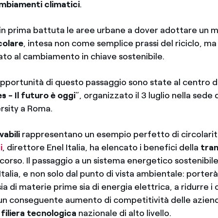
mbiamenti climatici
.
n prima battuta le aree urbane a dover adottare un m
colare
, intesa non come semplice prassi del riciclo, 
ato al cambiamento in chiave sostenibile.
 opportunità di questo passaggio sono state al centro
es - Il futuro è oggi
”, organizzato il 3 luglio nella sede 
rsity a Roma.
vabili
rappresentano un esempio perfetto di circolarit
i
, direttore Enel Italia, ha elencato i benefici della
tran
 corso. Il passaggio a un sistema energetico sostenibil
Italia, e non solo dal punto di vista ambientale: porterà
a di materie prime sia di energia elettrica, a ridurre i c
 un conseguente aumento di competitività delle azie
a
filiera tecnologica
nazionale di alto livello.