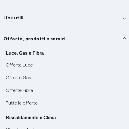
Link utili
Assistenza
Offerte, prodotti e servizi
Avvisi
Servizi
Luce, Gas e Fibra
Offerte Luce
SOS luce e gas
Servizio di salvaguardia
Collabora con noi
Offerte Gas
Conciliazioni e risoluzione delle controversie
Servizio default di distribuzione
Sponsorizzazioni
Modulistica e reclami
Offerte Fibra
Negoziazione paritetica
Tutele graduali
Diventa nostro partner
Moduli e documenti
Tutte le offerte
Informazioni Sisma
Documenti Fibra
FUI
Modulistica reclami
Pagamenti online facili e veloci con Enel Energia
Riscaldamento e Clima
Trasparenza Tariffaria Fibra
Info utili
Contattaci