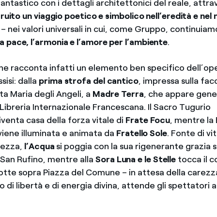
fantastico con i dettagli architettonici del reale, attra
ruito un viaggio poetico e simbolico nell’eredità e ne
i – nei valori universali in cui, come Gruppo, continuia
la pace, l’armonia e l’amore per l’ambiente
.
ne racconta infatti un elemento ben specifico dell’op
sisi: dalla
prima strofa del cantico
, impressa sulla fac
nta Maria degli Angeli, a
Madre Terra
, che appare gene
Libreria Internazionale Francescana. Il Sacro Tugurio
iventa casa della forza vitale di
Frate Focu
, mentre la 
viene illuminata e animata da
Fratello Sole
. Fonte di vit
rezza,
l’Acqua
si poggia con la sua rigenerante grazia s
 San Rufino, mentre alla
Sora Luna e le Stelle
tocca il c
notte sopra Piazza del Comune – in attesa della carezz
o di libertà e di energia divina, attende gli spettatori a