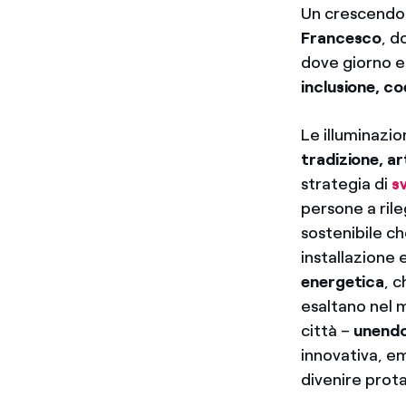
Un crescendo 
Francesco
, d
dove giorno e
inclusione, c
Le illuminazio
tradizione, ar
strategia di
s
persone a rile
sostenibile 
installazione 
energetica
, 
esaltano nel m
città –
unend
innovativa, em
divenire prota