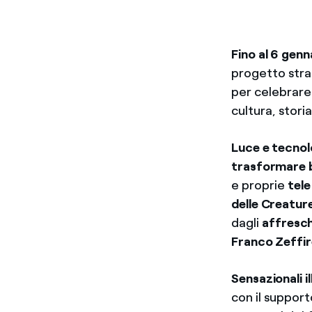
Fino al 6 gen
progetto stra
per celebrare 
cultura, stori
Luce e tecnol
trasformare
e proprie
tele
delle Creatur
dagli
affresch
Franco Zeffire
Sensazionali 
con il support