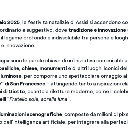
naio 2025
, le festività natalizie di Assisi si accendono c
ordinario e suggestivo, dove
tradizione e innovazione 
il legame profondo e indissolubile tra persone e luoghi
a e innovazione.
ogia
sono le parole chiave di un’iniziativa con cui abb
basiliche, chiese, monumenti
e di altri luoghi iconici del
 luminose
, per comporre uno spettacolare omaggio a
e” di San Francesco
– attingendo tanto a ispirazioni c
i di Giotto
, quanto a riletture moderne, come il celebr
lli
“
Fratello sole, sorella luna
”.
illuminazioni scenografiche
, composte da milioni di pixe
o dell’intelligenza artificiale, per integrare alla perfe