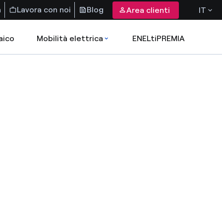
a
Lavora con noi
Blog
Area clienti
IT
aico
Mobilità elettrica
ENELtiPREMIA