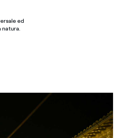
versale ed
a natura.