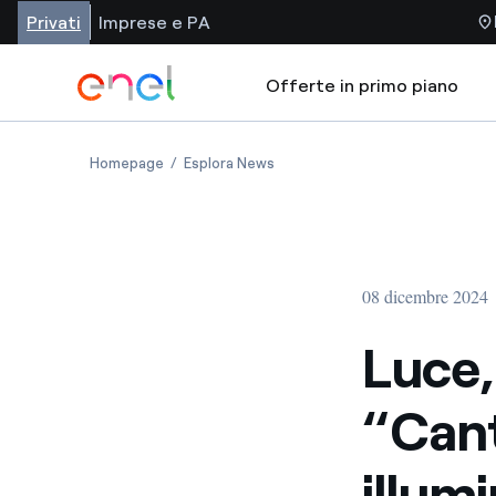
Privati
Imprese e PA
Offerte in primo piano
Homepage
Esplora News
08 dicembre 2024
Luce, 
“Cant
illumi