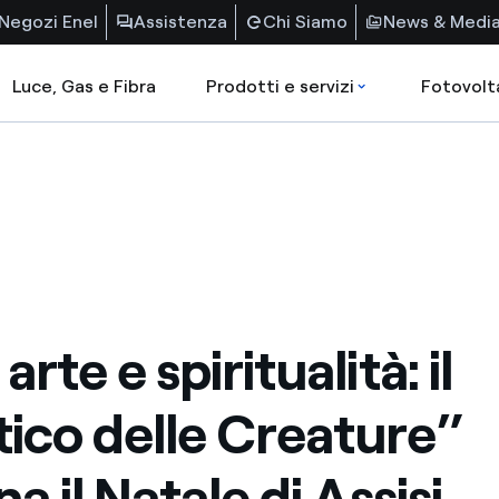
Negozi Enel
Assistenza
Chi Siamo
News & Medi
Luce, Gas e Fibra
Prodotti e servizi
Fotovolt
arte e spiritualità: il
ico delle Creature”
na il Natale di Assisi