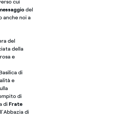
verso cui
l messaggio
del
mo anche noi a
era del
ciata della
rosa e
Basilica di
alità e
ulla
ompito di
a di
Frate
ll’Abbazia di