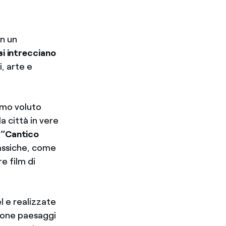
on un
si intrecciano
, arte e
iamo voluto
la città in vere
l
“Cantico
lassiche, come
e film di
l e realizzate
zione paesaggi