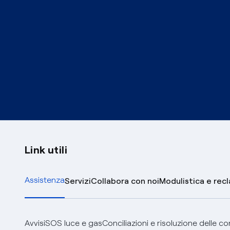
Link utili
Assistenza
Servizi
Collabora con noi
Modulistica e rec
Avvisi
SOS luce e gas
Conciliazioni e risoluzione delle c