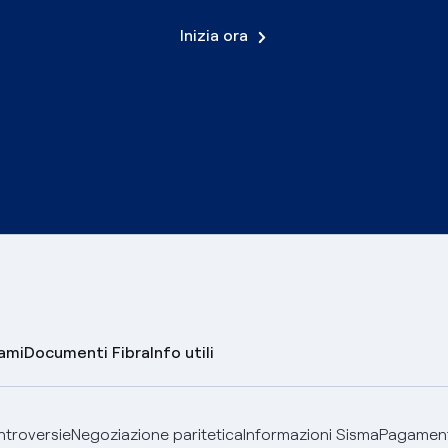
Inizia ora
lami
Documenti Fibra
Info utili
ontroversie
Negoziazione paritetica
Informazioni Sisma
Pagamenti