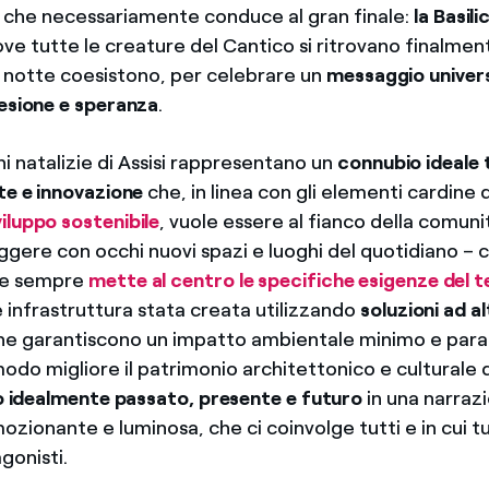
che necessariamente conduce al gran finale:
la Basili
ove tutte le creature del Cantico si ritrovano finalmen
 notte coesistono, per celebrare un
messaggio univers
oesione e speranza
.
ni natalizie di Assisi rappresentano un
connubio ideale 
te e innovazione
che, in linea con gli elementi cardine 
viluppo sostenibile
, vuole essere al fianco della comunit
ggere con occhi nuovi spazi e luoghi del quotidiano – 
che sempre
mette al centro le specifiche esigenze del t
e infrastruttura stata creata utilizzando
soluzioni ad a
che garantiscono un impatto ambientale minimo e par
odo migliore il patrimonio architettonico e culturale 
o
idealmente passato, presente e futuro
in una narraz
ozionante e luminosa, che ci coinvolge tutti e in cui t
gonisti.