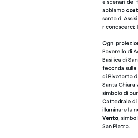
e scenari del 
abbiamo
cost
santo di Assis
riconoscerci:
Ogni proiezio
Poverello di As
Basilica di Sa
feconda sulla 
di Rivotorto d
Santa Chiara 
simbolo di pu
Cattedrale di
illuminare la 
Vento
, simbol
San Pietro.