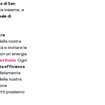
ca di San
te insieme, e
ale di
tra
della nostra
à e invitare le
con un’energia
erritorio
. Ogni
lta efficienza
allelamente
delle nostre
ione
utti possiamo