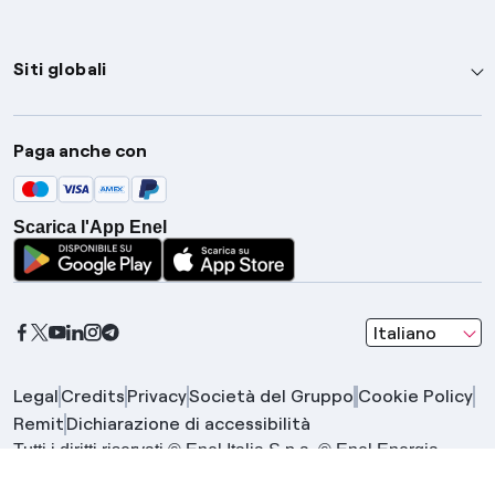
Siti globali
Enel Group
Paga anche con
Enel Green Power
Global Trading
Scarica l'App Enel
Global Procurement
Gridspertise
Open Innovability
seleziona una l
Italiano
Legal
Credits
Privacy
Società del Gruppo
Cookie Policy
Remit
Dichiarazione di accessibilità
Tutti i diritti riservati © Enel Italia S.p.a. © Enel Energia
S.p.a. | Gruppo IVA Enel P.IVA 15844561009