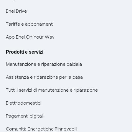
Informativa Privacy AI
Mobilità Elettrica
Enel Drive
Phishing e truffe online
Tariffe e abbonamenti
Verifica chi ti ha chiamato
App Enel On Your Way
Agevolazione utenti con disabilità per offerte Fibra
Prodotti e servizi
Informativa RAEE
Manutenzione e riparazione caldaia
Assistenza e riparazione per la casa
Tutti i servizi di manutenzione e riparazione
Elettrodomestici
Pagamenti digitali
Comunità Energetiche Rinnovabili