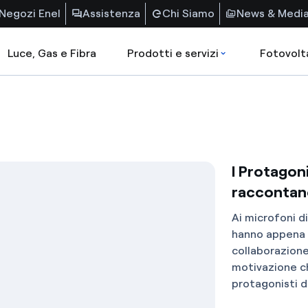
Negozi Enel
Assistenza
Chi Siamo
News & Medi
Luce, Gas e Fibra
Prodotti e servizi
Fotovolt
I Protagon
raccontan
Ai microfoni d
hanno appena 
collaborazione
motivazione che
protagonisti de