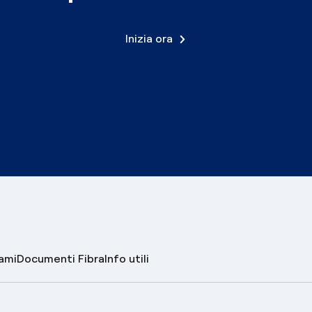
Inizia ora
lami
Documenti Fibra
Info utili