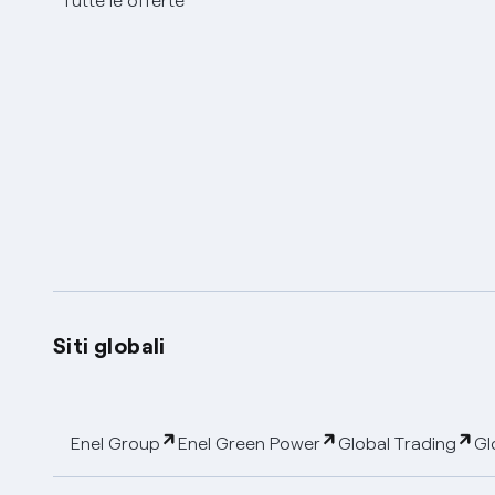
Tutte le offerte
Siti globali
Enel Group
Enel Green Power
Global Trading
Gl