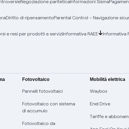
ontroversie
Negoziazione paritetica
Informazioni Sisma
Pagamenti
bra
Diritto di ripensamento
Parental Control – Navigazione sicu
si e resi per prodotti e servizi
Informativa RAEE
Informativa 
ima
Fotovoltaico
Mobilità elettrica
Pannelli fotovoltaici
Waybox
Fotovoltaico con sistema
Enel Drive
di accumulo
Tariffe e abbonam
Fotovoltaico da