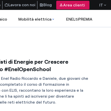
a
Lavora con noi
Blog
Area clienti
IT
aico
Mobilità elettrica
ENELtiPREMIA
isti di Energie per Crescere
o #EnelOpenSchool
i Enel Radio Riccardo e Daniele, due giovani che
completato il corso di formazione in
 con ELIS, raccontano la loro esperienza e la
 li ha spinti ad iscriversi per diventare
lle reti elettriche del futuro.