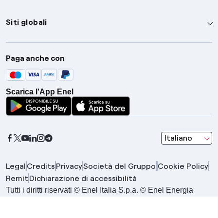
Siti globali
Enel Group
Paga anche con
Enel Green Power
Global Trading
Scarica l'App Enel
Global Procurement
Gridspertise
Open Innovability
seleziona una l
Italiano
Legal
Credits
Privacy
Società del Gruppo
Cookie Policy
Remit
Dichiarazione di accessibilità
Tutti i diritti riservati © Enel Italia S.p.a. © Enel Energia
S.p.a. | Gruppo IVA Enel P.IVA 15844561009