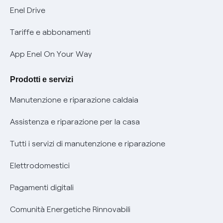
Informativa Privacy AI
Mobilità Elettrica
Enel Drive
Phishing e truffe online
Tariffe e abbonamenti
Verifica chi ti ha chiamato
App Enel On Your Way
Agevolazione utenti con disabilità per offerte Fibra
Prodotti e servizi
Informativa RAEE
Manutenzione e riparazione caldaia
Assistenza e riparazione per la casa
Tutti i servizi di manutenzione e riparazione
Elettrodomestici
Pagamenti digitali
Comunità Energetiche Rinnovabili