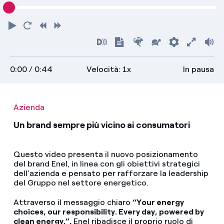
Riproduci
Torna
Indietro
Avanti
all'inizio
Attiva
Mostra
Più
Più
Preferenz
Attiva
Vo
audiodescrizioni
trascrizione
veloce
lento
scher
0:00
/ 0:44
Velocità: 1x
In pausa
intero
Azienda
Un brand sempre più vicino ai consumatori
Questo video presenta il nuovo posizionamento
del brand Enel, in linea con gli obiettivi strategici
dell’azienda e pensato per rafforzare la leadership
del Gruppo nel settore energetico.
Attraverso il messaggio chiaro
“Your energy
choices, our responsibility. Every day, powered by
clean energy.”,
Enel ribadisce il proprio ruolo di