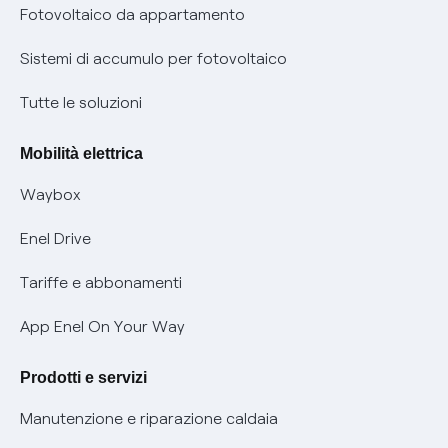
Parental Control – Navigazione sicura
Remit
Fotovoltaico da appartamento
Informazioni precontrattuali prodotti e servizi
Certificazioni
Sistemi di accumulo per fotovoltaico
Condizioni generali di contratto prodotti e servizi
Nuove regole europee per la protezione dei dati
Tutte le soluzioni
Rimborsi e resi per prodotti e servizi
Offerte Placet non vulnerabili
Mobilità elettrica
Informativa RAEE
Offerta Tutela Vulnerabilità Gas
Waybox
Informativa Privacy AI
Mobilità Elettrica
Enel Drive
Phishing e truffe online
Tariffe e abbonamenti
Verifica chi ti ha chiamato
App Enel On Your Way
Agevolazione utenti con disabilità per offerte Fibra
Prodotti e servizi
Informativa RAEE
Manutenzione e riparazione caldaia